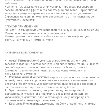
действие.
Компоненты, входящие в состав, ускоряют процессы регенерации,
восстанавливают эффективную работу фибробластов, нормализуют
микроциркуляцию, укрепляют стенки капилляров, поддерживают
барьерные функции и помогают восстановить оптимальный порог
чувствительности кожи
СПОСОБ ПРИМЕНЕНИЯ:
Нанести на очищенную и тонизированную кожу лица, шеи и декольте
Можно использовать как основу под макияж
Может применяться поверх любой сыворотки, не конфликтует с
другими активными компонентами
АКТИВНЫЕ КОМПОНЕНТЫ:
Acetyl Tetrapeptide-40
уменьшает выраженность эритемы,
телеангиэктазий и поствоспалительной гиперпигментации, снижает
высвобождение провоспалительных интерлейкинов, а также
блокирует металлопротеиназы, разрушающие компоненты
дермального матрикса
Рекомбинантный ангиогенин
улучшает кровоснабжение и питание
тканей, позволяет в короткие сроки восстановить эффективность
работы фибробластов, ускоряет естественный процесс обновления
клеток, оказывает противовоспалительное действие
Эритритол
- компонент, получаемый путем микробной
ферментации кукурузного крахмала, оказывает выраженное
увлажняющее действие, слегка охлаждает кожу, возвращая ее
оптимальный уровень чувствительности
Комплекс биотиков
поддерживает работу микробиоты, снижает