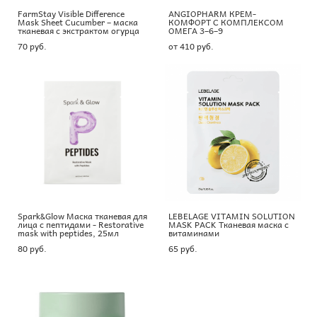
FarmStay Visible Difference
ANGIOPHARM КРЕМ-
Mask Sheet Cucumber – маска
КОМФОРТ С КОМПЛЕКСОМ
тканевая с экстрактом огурца
ОМЕГА 3–6–9
70 pуб.
от 410 pуб.
Spark&Glow Маска тканевая для
LEBELAGE VITAMIN SOLUTION
лица с пептидами - Restorative
MASK PACK Тканевая маска с
mask with peptides, 25мл
витаминами
80 pуб.
65 pуб.