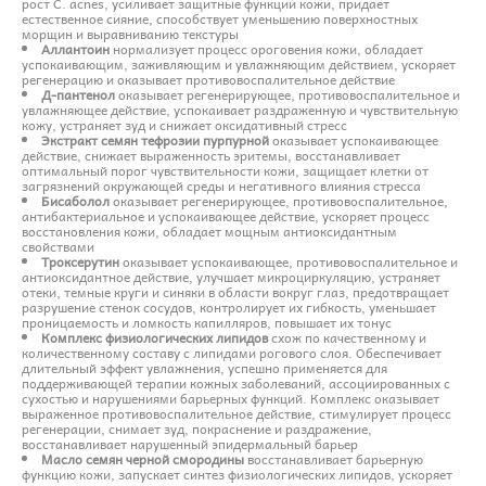
рост C. acnes, усиливает защитные функции кожи, придает
естественное сияние, способствует уменьшению поверхностных
морщин и выравниванию текстуры
Аллантоин
нормализует процесс ороговения кожи, обладает
успокаивающим, заживляющим и увлажняющим действием, ускоряет
регенерацию и оказывает противовоспалительное действие
Д-пантенол
оказывает регенерирующее, противовоспалительное и
увлажняющее действие, успокаивает раздраженную и чувствительную
кожу, устраняет зуд и снижает оксидативный стресс
Экстракт семян тефрозии пурпурной
оказывает успокаивающее
действие, снижает выраженность эритемы, восстанавливает
оптимальный порог чувствительности кожи, защищает клетки от
загрязнений окружающей среды и негативного влияния стресса
Бисаболол
оказывает регенерирующее, противовоспалительное,
антибактериальное и успокаивающее действие, ускоряет процесс
восстановления кожи, обладает мощным антиоксидантным
свойствами
Троксерутин
оказывает успокаивающее, противовоспалительное и
антиоксидантное действие, улучшает микроциркуляцию, устраняет
отеки, темные круги и синяки в области вокруг глаз, предотвращает
разрушение стенок сосудов, контролирует их гибкость, уменьшает
проницаемость и ломкость капилляров, повышает их тонус
Комплекс физиологических липидов
схож по качественному и
количественному составу с липидами рогового слоя. Обеспечивает
длительный эффект увлажнения, успешно применяется для
поддерживающей терапии кожных заболеваний, ассоциированных с
сухостью и нарушениями барьерных функций. Комплекс оказывает
выраженное противовоспалительное действие, стимулирует процесс
регенерации, снимает зуд, покраснение и раздражение,
восстанавливает нарушенный эпидермальный барьер
Масло семян черной смородины
восстанавливает барьерную
функцию кожи, запускает синтез физиологических липидов, ускоряет