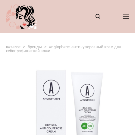
каталог
>
бренды
>
angiopharm антикуперозный крем для
себопрофицитной кожи