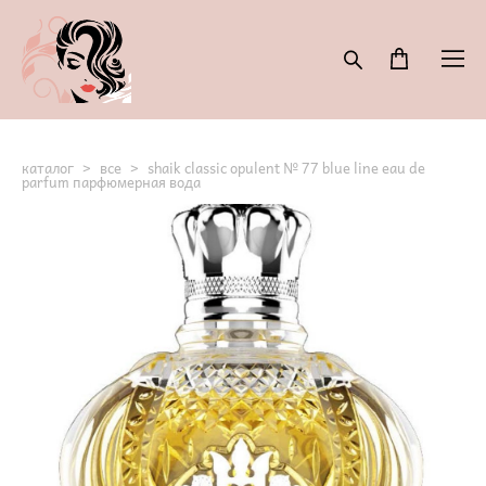
каталог
>
все
>
shaik classic opulent № 77 blue line eau de
parfum парфюмерная вода