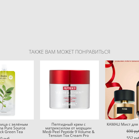
ТАКЖЕ ВАМ МОЖЕТ ПОНРАВИТЬСЯ
лица с зелёным
Пептидный крем с
KAMALI Мист для 
ha Pure Source
матриксилом от морщин
690 pу
ack Green Tea
Medi-Peel Peptide 9 Volume &
Tension Tox Cream Pro
552 pу
0 pуб.