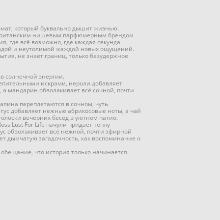
мат, который буквально дышит жизнью.
 британским нишевым парфюмерным брендом
ия, где всё возможно, где каждая секунда
бодой и неутолимой жаждой новых ощущений.
бытия, не знает границ, только безудержное
в солнечной энергии.
епительными искрами, нероли добавляет
, а мандарин обволакивает всё сочной, почти
алина переплетаются в сочном, чуть
нтус добавляет нежные абрикосовые ноты, а чай
тголоски вечерних бесед в уютном патио.
oss Lust For Life пачули придаёт теплу
кус обволакивает всё нежной, почти эфирной
яет дымчатую загадочность, как воспоминание о
 обещание, что история только начинается.