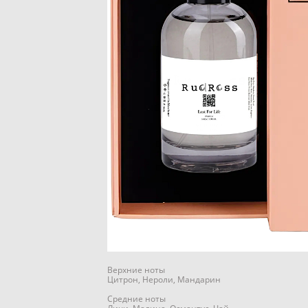
Верхние ноты
Цитрон, Нероли, Мандарин
Средние ноты