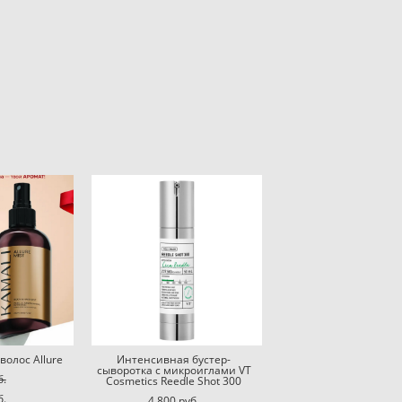
волос Allure
Интенсивная бустер-
сыворотка с микроиглами VT
б.
Cosmetics Reedle Shot 300
б.
4 800 pуб.