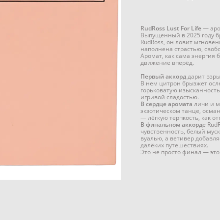
RudRoss Lust For Life
— аро
Выпущенный в 2025 году
RudRoss, он ловит мгновен
наполнена страстью, сво
Аромат, как сама энергия 
движение вперёд.
Первый аккорд
дарит взры
В нем цитрон брызжет осл
горьковатую изысканность
игривой сладостью.
В сердце аромата
личи и м
экзотическом танце, осма
— лёгкую терпкость, как о
В финальном аккорде
RudR
чувственность, белый мус
вуалью, а ветивер добавл
далёких путешествиях.
Это не просто финал — это