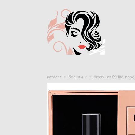
каталог
>
бренды
>
rudross lust for life, п