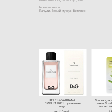
Личи, Малина, Османтус, Чай
Базовые ноты
Пачули, Белый мускус, Ветивер
DOLCE&GABBANA
Маска для 
L'IMPERATRICE Туалетная
чаем Miss
вода
Pocket P
от 110 pуб.
18