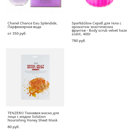
Chanel Chance Eau Splendide,
Spark&Glow Скраб для тела с
Парфюмерная вода
ароматом экзотических
фруктов - Body scrub velvet haze
от 350 pуб.
scent, 400г
780 pуб.
TENZERO Тканевая маска для
лица с медом Solution
Nourishing Honey Sheet Mask
80 pуб.