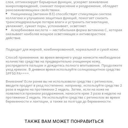
слоя, оптимизирует барьерные функции, ускоряет заживление
микроповреждений, снимает покраснение и раздражение, обладает
ранозаживляющими свойствами.
Ниацинамид (витамин B3) способствует стимуляции синтеза
коллагена и улучшению защитных функций, помогает снизить
трансэпидермальную потерю влаги и устранить пигментацию,
увлажняет, сужает поры, успокаивает, осветляет.
Аскорбиновая кислота — нестабильная форма витамина C, которая
оказывает наиболее мощное осветляющее и антивозрастное
действие.
Подходит для жирной, комбинированной, нормальной и сухой кожи.
Способ применения: во время вечернего ухода нанесите необходимое
количество средства на предварительно очищенную кожу,
распределите пальцам и дождитесь полного впитывания. Продолжите
уход кремом. В дневное время используйте солнцезащитное средство
SPF50 PA++++.
Внимание! Если ранее вы не использовали средства с ретинолом,
вводите продукт в уход постепенно: например, используйте средство 2
раза в неделю на протяжении 2 недель. Затем, если на коже не
появляются признаки раздражения, наносите крем 3 раза в неделю на
протяжении 2 недель. Не используйте средства с ретинолом во время
беременности и лактации, а также за полгода до беременности.
ТАКЖЕ ВАМ МОЖЕТ ПОНРАВИТЬСЯ