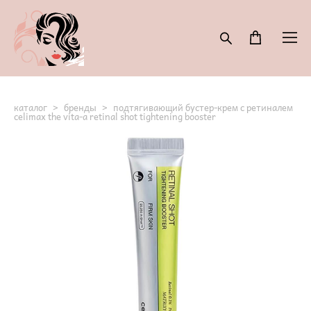
каталог
>
бренды
>
подтягивающий бустер-крем с ретиналем
celimax the vita-a retinal shot tightening booster