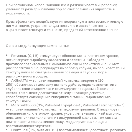
При регулярном использовании крем разглаживает микрорельеф —
уменьшает размер и глубину пор за счёт повышения упругости и
эластичности.
Крем эффективно воздействует на возрастную и поствоспалительную
пигментацию, устраняет следы постакне и застойные пятна,
выравнивает текстуру и тон кожи, придаёт ей естественное сияние.
Основные действующие компоненты:
Ретиналь (0,1%) стимулирует обновление на клеточном уровне,
активизирует выработку коллагена и эластина. Обладает
противовоспалительным и омолаживающим свойствами: снижает
риск развития акне, регулирует выработку себума, выравнивает тон и
текстуру кожи за счёт уменьшения размера и глубины пор и
разглаживания морщин.
A-ShotTM — запатентованный комплекс микроигл (20
250) обеспечивает доставку активно действующих компонентов в
глубокие слои эпидермиса и стимулирует процессы обновления
клеток. Оказывает деликатное отшелушивающее действие,
способствует сокращению гиперпигментации, выравниванию
текстуры кожи.
Matrixyl®3000 (3%, Palmitoyl Tripeptide-1, Palmitoyl Tetrapeptide-7)
— запатентованный комплекс пептидов-матрикинов. Стимулирует
обновление на клеточном уровне, укрепляет внеклеточный матрикс,
повышает синтез коллагена и гиалуроновой кислоты, тем самым
подтягивает и разглаживает кожу, моделирует овал лица и
восстанавливает упругость.
Пантенол (1%, витамин B5) восстанавливает целостность рогового