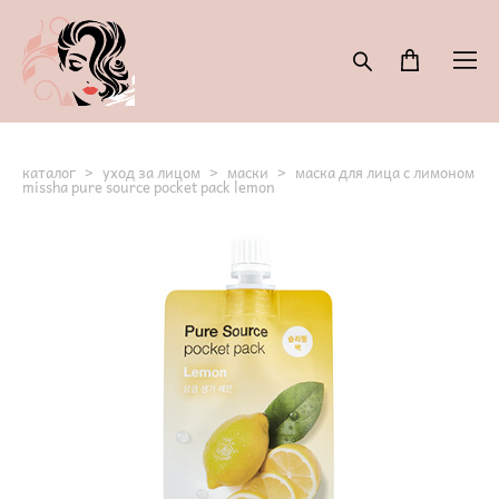
каталог
>
уход за лицом
>
маски
>
маска для лица с лимоном
missha pure source pocket pack lemon