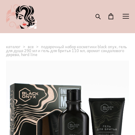
каталог
>
все
>
подарочный набор косметики black onyx, гель
для душа 290 мл и гель для бритья 110 мл, аромат сандалового
дерева, hard line