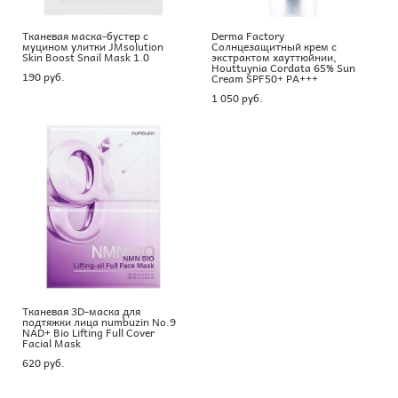
Тканевая маска-бустер с
Derma Factory
муцином улитки JMsolution
Солнцезащитный крем с
Skin Boost Snail Mask 1.0
экстрактом хауттюйнии,
Houttuynia Cordata 65% Sun
190 pуб.
Cream SPF50+ PA+++
1 050 pуб.
Тканевая 3D-маска для
подтяжки лица numbuzin No.9
NAD+ Bio Lifting Full Cover
Facial Mask
620 pуб.