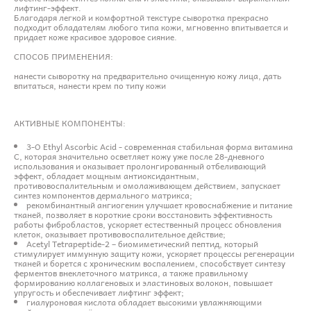
лифтинг-эффект.
Благодаря легкой и комфортной текстуре сыворотка прекрасно
подходит обладателям любого типа кожи, мгновенно впитывается и
придает коже красивое здоровое сияние.
СПОСОБ ПРИМЕНЕНИЯ:
нанести сыворотку на предварительно очищенную кожу лица, дать
впитаться, нанести крем по типу кожи
АКТИВНЫЕ КОМПОНЕНТЫ:
3-O Ethyl Ascorbic Acid - современная стабильная форма витамина
С, которая значительно осветляет кожу уже после 28-дневного
использования и оказывает пролонгированный отбеливающий
эффект, обладает мощным антиоксидантным,
противовоспалительным и омолаживающем действием, запускает
синтез компонентов дермального матрикса;
рекомбинантный ангиогенин улучшает кровоснабжение и питание
тканей, позволяет в короткие сроки восстановить эффективность
работы фибробластов, ускоряет естественный процесс обновления
клеток, оказывает противовоспалительное действие;
Acetyl Tetrapeptide-2 – биомиметический пептид, который
стимулирует иммунную защиту кожи, ускоряет процессы регенерации
тканей и борется с хроническим воспалением, способствует синтезу
ферментов внеклеточного матрикса, а также правильному
формированию коллагеновых и эластиновых волокон, повышает
упругость и обеспечивает лифтинг эффект;
гиалуроновая кислота обладает высокими увлажняющими