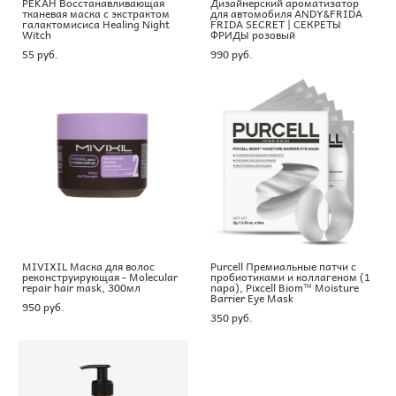
PEKAH Восстанавливающая
Дизайнерский ароматизатор
тканевая маска с экстрактом
для автомобиля ANDY&FRIDA
галактомисиса Healing Night
FRIDA SECRET | СЕКРЕТЫ
Witch
ФРИДЫ розовый
55 pуб.
990 pуб.
MIVIXIL Маска для волос
Purcell Премиальные патчи с
реконструирующая - Molecular
пробиотиками и коллагеном (1
repair hair mask, 300мл
пара), Pixcell Biom™ Moisture
Barrier Eye Mask
950 pуб.
350 pуб.