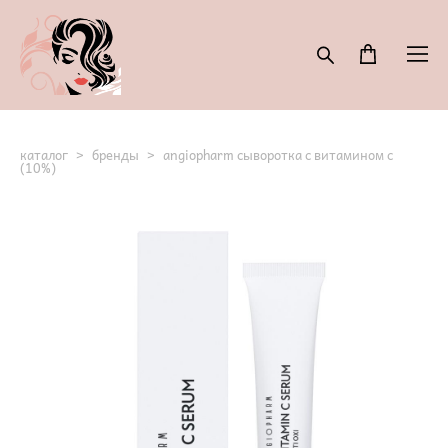
каталог
>
бренды
>
angiopharm сыворотка с витамином с
(10%)