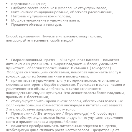
Бережное очищение;
Глубокое восстановление и укрепление структуры волос;
Интенсивное кондиционирование, облегчает расчесывание;
Питание и улучшение кожи головы;
Мощное увлажнение и удержание влаги;
Придание объема и текстуры.
Способ применения: Нанесите на влажную кожу головы,
помассируйте и вспеньте, смойте водой.
Гидролизованный кератин – зГиалуроновая кислота – помогает
интенсивно их увлажнить. Придает гладкость и блеск, уменьшает
пушистость, облегчает расчесывание. Витамин E (Токоферол) –
Обладает смягчающими свойствами, помогает удерживать влагу в
волосах, делая их более мягкими и послушными;
притягивает и удерживает влагу в стержне волоса, что является
ключевым фактором в борьбе с сухостью. Проникает в волос, немного
увеличивает его объем и гибкость, а также «склеивает»
поврежденные чешуйки кутикулы. Это делает волосы более гладкими,
прочными и блестящими;
стимулирует приток крови к коже головы, обеспечивая волосяные
фолликулы большим количеством кислорода и питательных веществ.
Это способствует здоровому росту волос.
Провитамин A (Бета-каротин / Каротиноиды) – Способствует
тому, чтобы кутикула волоса была гладкой, что улучшает отражение
света и придает волосам здоровый блеск;
помогают преобразовывать питательные вещества в энергию,
необходимую для активного роста клеток волоса. Предотвращают