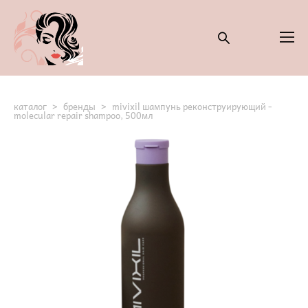
каталог
>
бренды
>
mivixil шампунь реконструирующий -
molecular repair shampoo, 500мл