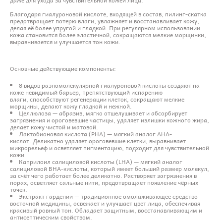
Благодаря гиалуроновой кислоте, входящей в состав, пилинг-скатка
предотвращает потерю влаги, увлажняет и восстанавливает кожу,
делая её более упругой и гладкой. При регулярном использовании
кожа становится более эластичной, сокращаются мелкие морщинки,
выравнивается и улучшается тон кожи.
Основные действующие компоненты:
8 видов разномолекулярной гиалуроновой кислоты создают на
коже невидимый барьер, препятствующий испарению
влаги, способствуют регенерации клеток, сокращают мелкие
морщины, делают кожу гладкой и нежной.
Целлюлоза — абразив, мягко отшелушивает и абсорбирует
загрязнения и ороговевшие частицы, удаляет излишки кожного жира,
делает кожу чистой и матовой.
Лактобионовая кислота (PHA) — мягкий аналог AHA-
кислот. Деликатно удаляет ороговевшие клетки, выравнивает
микрорельеф и осветляет пигментацию, подходит для чувствительной
кожи
Каприлоил салициловой кислоты (LHA) — мягкий аналог
салициловой BHA-кислоты, который имеет больший размер молекул,
за счёт чего работает более деликатно. Растворяет загрязнения в
порах, осветляет сальные нити, предотвращает появление чёрных
точек.
Экстракт гардении — традиционное омолаживающее средство
восточной медицины, освежает и улучшает цвет лица, обеспечивая
красивый ровный тон. Обладает защитным, восстанавливающим и
антисептическим свойством.