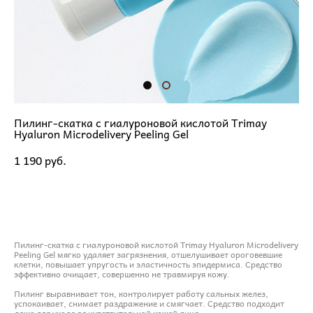
Пилинг-скатка с гиалуроновой кислотой Trimay
Hyaluron Microdelivery Peeling Gel
1 190 pуб.
ДОБАВИТЬ В КОРЗИНУ
Пилинг-скатка с гиалуроновой кислотой Trimay Hyaluron Microdelivery
Peeling Gel мягко удаляет загрязнения, отшелушивает ороговевшие
клетки, повышает упругость и эластичность эпидермиса. Средство
эффективно очищает, совершенно не травмируя кожу.
Пилинг выравнивает тон, контролирует работу сальных желез,
успокаивает, снимает раздражение и смягчает. Средство подходит
даже для ухода за чувствительной кожей лица.