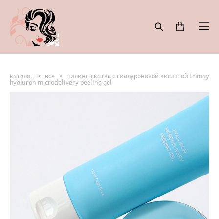
каталог
>
все
>
пилинг-скатка с гиалуроновой кислотой trimay
hyaluron microdelivery peeling gel