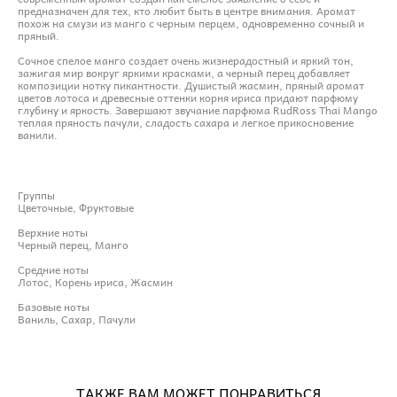
предназначен для тех, кто любит быть в центре внимания. Аромат
похож на смузи из манго с черным перцем, одновременно сочный и
пряный.
Сочное спелое манго создает очень жизнерадостный и яркий тон,
зажигая мир вокруг яркими красками, а черный перец добавляет
композиции нотку пикантности. Душистый жасмин, пряный аромат
цветов лотоса и древесные оттенки корня ириса придают парфюму
глубину и яркость. Завершают звучание парфюма RudRoss Thai Mango
теплая пряность пачули, сладость сахара и легкое прикосновение
ванили.
Группы
Цветочные, Фруктовые
Верхние ноты
Черный перец, Манго
Средние ноты
Лотос, Корень ириса, Жасмин
Базовые ноты
Ваниль, Сахар, Пачули
ТАКЖЕ ВАМ МОЖЕТ ПОНРАВИТЬСЯ