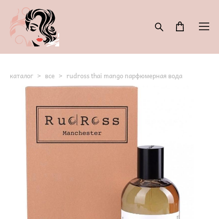
каталог
>
все
>
rudross thai mango парфюмерная вода