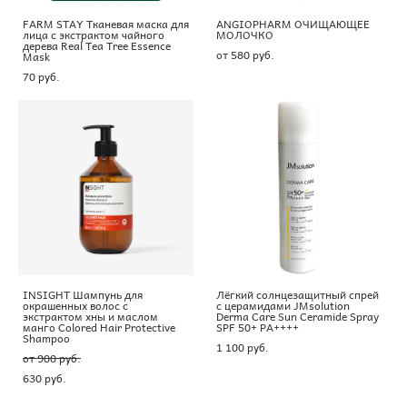
FARM STAY Тканевая маска для
ANGIOPHARM ОЧИЩАЮЩЕЕ
лица с экстрактом чайного
МОЛОЧКО
дерева Real Tea Tree Essence
от 580 pуб.
Mask
70 pуб.
INSIGHT Шампунь для
Лёгкий солнцезащитный спрей
окрашенных волос с
с церамидами JMsolution
экстрактом хны и маслом
Derma Care Sun Ceramide Spray
манго Colored Hair Protective
SPF 50+ PA++++
Shampoo
1 100 pуб.
от 900 pуб.
630 pуб.