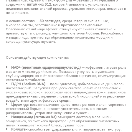
содержания
витамина B12
, который увлажняет, успокаивает,
подавляет воспалительный процесс, укрепляет капилляры, помогает в
лечении акне.
В основе состава —
50 пептидов,
среди которых сигнальные,
миорелаксанты, осветляющие и противовоспалительные.
Обеспечивают anti-age эффект: стимулируют синтез коллагена и
препятствуют его распаду, улучшают клеточный обмен. Расслабляют
мышцы лица, препятствуя образованию мимических морщин и
сокращая уже существующие.
Основные действующие компоненты:
NAD+ (никотинамидадениндинуклеотид)
— кофермент, играет роль
в защите митохондрий клеток. Повышает упругость и уменьшает
глубину морщин за счёт активации белков сиртуинов, стимулирующих
клеточный метаболизм.
ПДРН (Sodium DNA)
— полинуклеотид, добываемый из ДНК молок
лососёвых рыб. Запускает процессы синтеза новых коллагеновых и
эластиновых волокон, восстанавливает повреждение кожи, вызванное
преждевременным старением, чрезмерной инсоляцией и агрессивным
воздействием других факторов среды.
Церамиды
восстанавливают целостность рогового слоя, укрепляют
естественный барьер, снижают чувствительность к внешним
раздражителям, устраняют шелушение и сухость.
Ниацинамид (витамин B3)
замедляет доставку меланина к
эпидермису, за счёт чего предотвращает образование пигментных
пятен. Уменьшает жирный блеск, сужает поры.
Коллаген
способствует удержанию влаги, выравнивает текстуру,