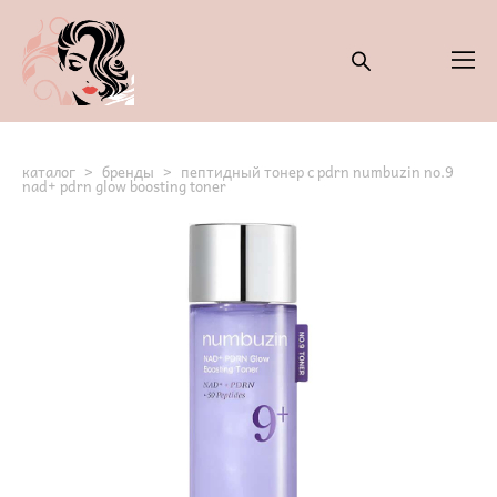
каталог
>
бренды
>
пептидный тонер с pdrn numbuzin no.9
nad+ pdrn glow boosting toner