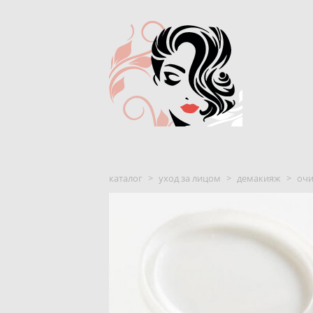
каталог
>
уход за лицом
>
демакияж
>
очи