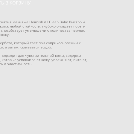
Ь В КОРЗИНУ
ятия макияжа Heimish All Clean Balm быстро и
кияж любой стойкости, глубоко очищает поры и
, способствует уменьшению количества черных
 кожу.
ербета, который тает при соприкосновении с
я, а затем, смывается водой.
подходит для чувствительной кожи, содержит
, которые успокаивают кожу, увлажняют, питают,
ь и эластичность.