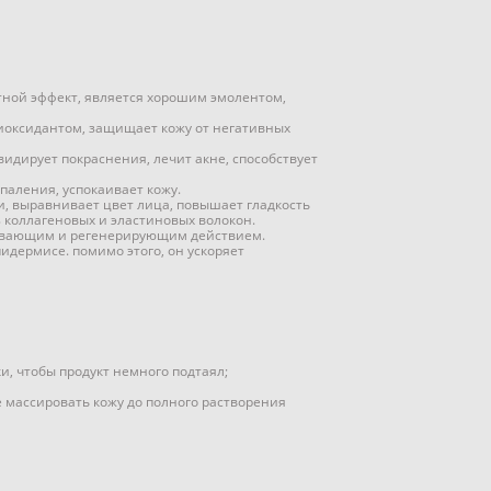
тной эффект, является хорошим эмолентом,
иоксидантом, защищает кожу от негативных
дирует покраснения, лечит акне, способствует
аления, успокаивает кожу.
, выравнивает цвет лица, повышает гладкость
 коллагеновых и эластиновых волокон.
живающим и регенерирующим действием.
дермисе. помимо этого, он ускоряет
, чтобы продукт немного подтаял;
е массировать кожу до полного растворения