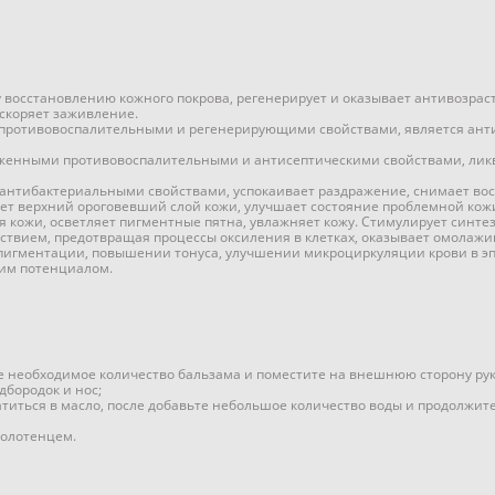
у восстановлению кожного покрова, регенерирует и оказывает антивозрас
ускоряет заживление.
т противовоспалительными и регенерирующими свойствами, является ант
женными противовоспалительными и антисептическими свойствами, ликви
нтибактериальными свойствами, успокаивает раздражение, снимает восп
т верхний ороговевший слой кожи, улучшает состояние проблемной кожи
 кожи, осветляет пигментные пятна, увлажняет кожу. Стимулирует синтез
ствием, предотвращая процессы оксиления в клетках, оказывает омола
пигментации, повышении тонуса, улучшении микроциркуляции крови в эпи
щим потенциалом.
 необходимое количество бальзама и поместите на внешнюю сторону руки
дбородок и нос;
атиться в масло, после добавьте небольшое количество воды и продолжит
полотенцем.