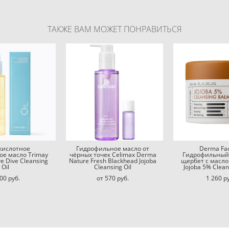
ТАКЖЕ ВАМ МОЖЕТ ПОНРАВИТЬСЯ
кислотное
Гидрофильное масло от
Derma Fac
ое масло Trimay
чёрных точек Celimax Derma
Гидрофильный
ve Dive Cleansing
Nature Fresh Blackhead Jojoba
щербет с масло
Oil
Cleansing Oil
Jojoba 5% Clea
00 pуб.
от 570 pуб.
1 260 p