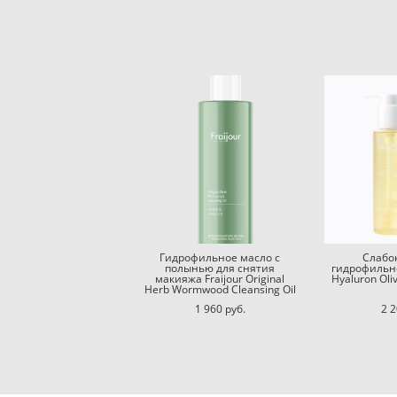
Гидрофильное масло с
Слабо
полынью для снятия
гидрофильн
макияжа Fraijour Original
Hyaluron Oli
Herb Wormwood Cleansing Oil
1 960 pуб.
2 2