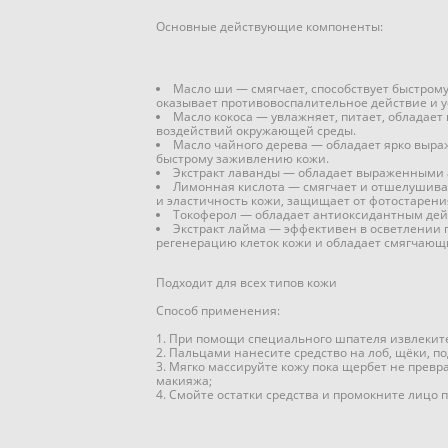
Основные действующие компоненты:
Масло ши — смягчает, способствует быстром
оказывает противовоспалительное действие и 
Масло кокоса — увлажняет, питает, обладае
воздействий окружающей среды.
Масло чайного дерева — обладает ярко выра
быстрому заживлению кожи.
Экстракт лаванды — обладает выраженными а
Лимонная кислота — смягчает и отшелушивае
и эластичность кожи, защищает от фотостарения
Токоферол — обладает антиоксидантным дей
Экстракт лайма — эффективен в осветлении 
регенерацию клеток кожи и обладает смягчаю
Подходит для всех типов кожи
Способ применения:
1. При помощи специального шпателя извлеките
2. Пальцами нанесите средство на лоб, щёки, по
3. Мягко массируйте кожу пока щербет не превр
макияжа;
4. Смойте остатки средства и промокните лицо 