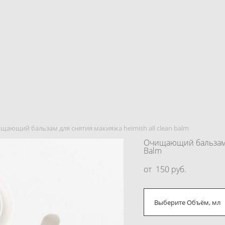
щающий бальзам для снятия макияжа heimish all clean balm
Очищающий бальзам д
Balm
от 150 pуб.
Выберите Объём, мл