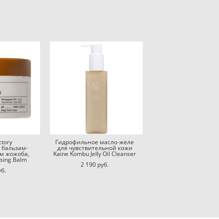
tory
Гидрофильное масло-желе
 бальзам-
для чувствительной кожи
м жожоба,
Kaine Kombu Jelly Oil Cleanser
nsing Balm
2 190 pуб.
уб.