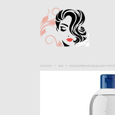
каталог
>
все
>
мицеллярная вода для сняти