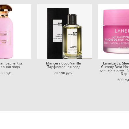
hampagne Kiss
Mancera Coco Vanille
Laneige Lip Sle
ерная вода
Парфюмерная вода
Gummy Bear Но
для губ, аромат 
280 pуб.
от 190 pуб.
3 гр
600 pу