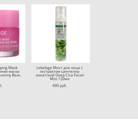
eping Mask
Lebelage Мист для лица с
чная маска
экстрактом центеллы
Gummy Bear,
азиатской Deep Cica Facial
Mist 120мл
б.
490 pуб.