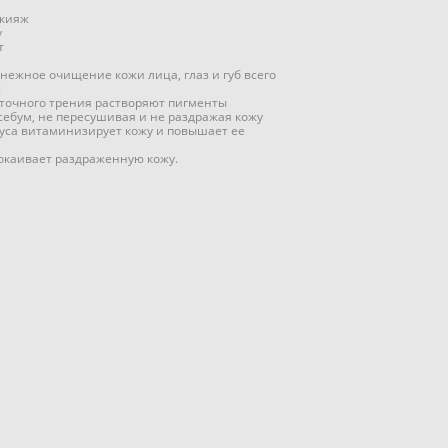
акияж
у
т
ежное очищение кожи лица, глаз и губ всего
:
ыточного трения растворяют пигменты
себум, не пересушивая и не раздражая кожу
куса витаминизирует кожу и повышает ее
покаивает раздраженную кожу.