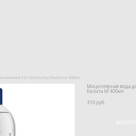
я макияжа 3 в 1 (economy) белита м 400мл
Мицеллярная вода дл
Белита М 400мл
310 pуб.
ДОБАВИТ