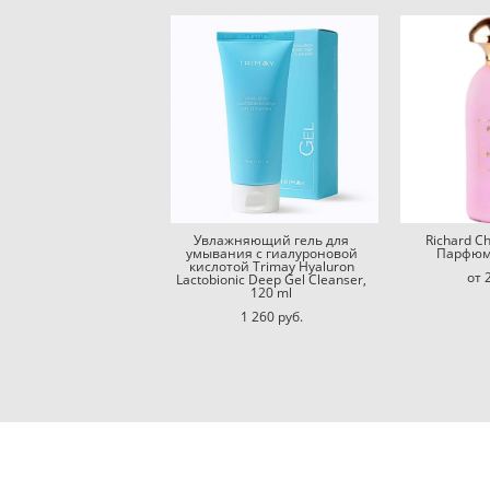
Увлажняющий гель для
Richard C
умывания с гиалуроновой
Парфюм
кислотой Trimay Hyaluron
от 
Lactobionic Deep Gel Cleanser,
120 ml
1 260 pуб.