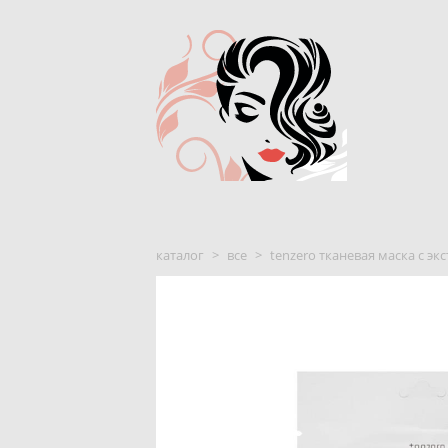
каталог
>
все
>
tenzero тканевая маска с эк