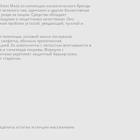
Sheet Mask из коллекции косметического бренда
т зеленого чая, аденозин и другие биоактивные
ухода за лицом. Средство обладает
ающими и защитными качествами. Оно
ения проблем усталой, увядающей, тусклой и
и полезным, основой макси послужила
 салфетка, обильно пропитанная
ией. Ее компоненты с легкостью впитываются в
я и тонизируя покровы. Формула с
нтами укрепляет защитный барьер кожи,
т старение.
пределить остатки эссенции массажными