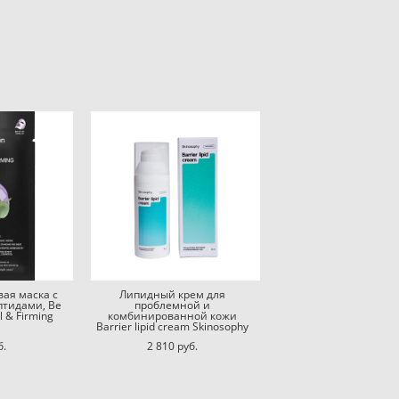
вая маска с
Липидный крем для
птидами, Be
проблемной и
l & Firming
комбинированной кожи
Barrier lipid cream Skinosophy
б.
2 810 pуб.