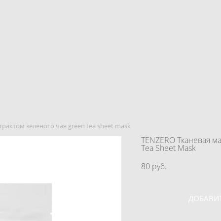
страктом зеленого чая green tea sheet mask
TENZERO Тканевая мас
Tea Sheet Mask
80 pуб.
ДОБАВИТ