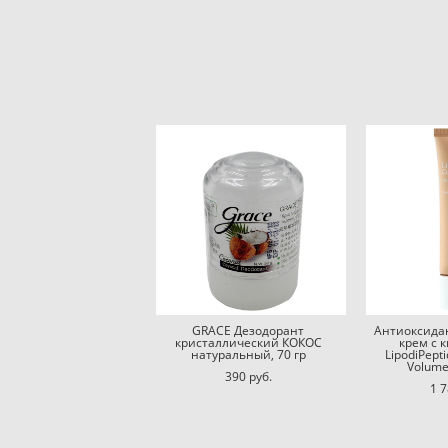
GRACE Дезодорант
Антиоксида
кристаллический КОКОС
крем с 
натуральный, 70 гр
LipodiPept
Volume
390 pуб.
1 7