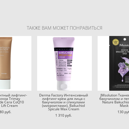
ТАКЖЕ ВАМ МОЖЕТ ПОНРАВИТЬСЯ
нтный лифтинг-
Derma Factory Интенсивный
JMsolution Ткане
киноа Trimay
лифтинг-крем для лица с
бакучиолом и пе
ide Cera CoQ10
бакучиолом и спикулами
Nature Bakuchio
 Lift Cream
(микроиглами), Bakuchiol
Mask
Spicule Max Cream
80 pуб.
130 pу
1 310 pуб.