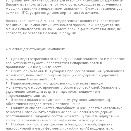
Выравнивает тон, избавляет от тусклости, сокращает выраженность
морщин, вызванных недостатком увлажнения. Снижает температуру
кожи на ~5°C, устраняет дискомфорт и чувство жжения.
Восстанавливает за 3-4 часа: гидрогелевая основа транспортирует
все активные компоненты и становится прозрачной. Продукт также
можно использовать на ночь: маска прочно фиксируется на лице, не
сползает, не оставляет следов на подушке.
Основные действующие компоненты:
Церамиды встраиваются в липидный слой эпидермиса и укрепляют
его, устраняют сухость, препятствуют испарению влаги и
проникновению вредных веществ.
Пантенол (витамин B5) ускоряет процесс заживления, успокаивает
и смягчает, повышает барьерные функции эпидермиса и укрепляет
естественный защитный слой.
Гидролизованная гиалуроновая кислота имеет низкую
молекулярную массу, проникая глубоко в роговой слой. Увлажняет,
удерживает молекулы воды в эпидермисе, поддерживает
гидролипидную мантию.
Экстракт коллагена смягчает кожу, улучшает микрорельеф,
обеспечивает продолжительное увлажнение.
Галактомисис отличается способностью расщеплять питательные
вещества и увеличивать глубину их проникновения в эпидермис,
восстанавливать здоровое состояние клеток, улучшать циркуляцию
крови, разглаживать микрорельеф и повышать тонус кожи.
Пробиотики (фильтрат фермента бифидобактерий, фермент
лактобактерий и лизат фермента лактобактерий) поддерживают