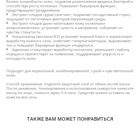
баланс микробиоты кожи, подавляя размножение вредных бактерий и
способствуя росту полезных. Повышают барьерные функции,
предотвращают раздражение.
Экстракт плодов груши смягчает, подавляет оксидативный стресс,
защищает от негативных факторов окружающей среды.
Экстракт плодов дыни напитывает кожу полезными
микроэлементами, устраняет сухость и шелушения, избавляет от
чувства стянутости.
Ниацинамид (витамин B3) устраняет жирный блеск и нормализует
выработку кожного сала, осветляет гиперпигментацию, выравнивает
тон и повышает барьерные функции эпидермиса.
Аденозин стимулирует выработку коллагена, уменьшает глубину
морщин и препятствует их появлению, поддерживает упругость и
молодость кожи.
Подходит для нормальной, комбинированной, сухой и чувствительной
кожи.
Способ применения: отделите защитный слой от обеих частей маски.
После умывания, тонизирования и использования сыворотки нанесите
маску на лицо, снимите через 3-4 часа. Средство можно оставить на
коже на всю ночь.
ТАКЖЕ ВАМ МОЖЕТ ПОНРАВИТЬСЯ