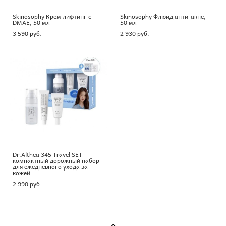
Skinosophy Крем лифтинг с
Skinosophy Флюид анти-акне,
DMAE, 50 мл
50 мл
3 590 pуб.
2 930 pуб.
Dr.Althea 345 Travel SET —
компактный дорожный набор
для ежедневного ухода за
кожей
2 990 pуб.