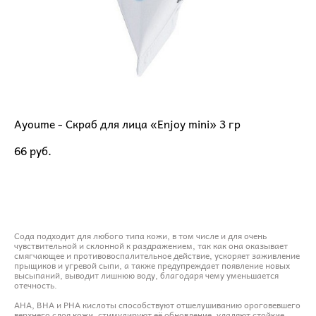
Ayoume - Скраб для лица «Enjoy mini» 3 гр
66 pуб.
ДОБАВИТЬ В КОРЗИНУ
Сода подходит для любого типа кожи, в том числе и для очень
чувствительной и склонной к раздражением, так как она оказывает
смягчающее и противовоспалительное действие, ускоряет заживление
прыщиков и угревой сыпи, а также предупреждает появление новых
высыпаний, выводит лишнюю воду, благодаря чему уменьшается
отечность.
AHA, BHA и PHA кислоты способствуют отшелушиванию ороговевшего
верхнего слоя кожи, стимулируют её обновление, удаляют стойкие