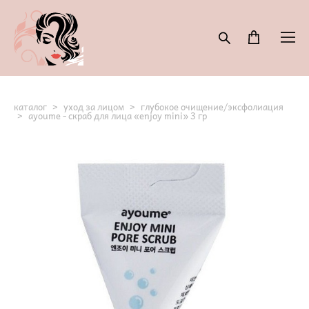
каталог
>
уход за лицом
>
глубокое очищение/эксфолиация
>
ayoume - скраб для лица «enjoy mini» 3 гр