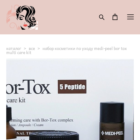
каталог
>
все
>
набор косметики по уходу medi-peel bor tox
multi care kit