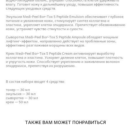
влагу. Готовит кожу к дальнейшему уходу, повышая эффективность
следующих уходовых средств.
Эмульсия Medi-Peel Bor-Tox 5 Peptide Emulsion обеспечивает глубокое
питание и увлажнение кожи, стимулирует синтез коллагена и
эластина, укрепляет клетки эпидермиса. Препятствует обезвоживанию
кожи, устраняет чувство стянутости и сухости.
Сыворотка Medi-Peel Bor-Tox 5 Peptide Ampoule обладает мощным
лифтинг-эффектом, направленно действует на проблемные зоны,
эффективно разглаживая морщины всех видов.
Крем Medi-Peel Bor-Tox 5 Peptide Cream активизирует выработку
коллагена и эластина. Ускоряет деление клеток, повышает плотность
и упругость кожи. Способствует укреплению и заживлению волокон
эпидермиса, препятствуя их разрушению.
В состав набора входят 4 средства:
тонер — 30 мл
эмульсия — 30 мл
сыворотка — 30 мл
крем — 50 мл
ТАКЖЕ ВАМ МОЖЕТ ПОНРАВИТЬСЯ