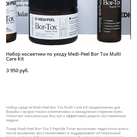
Набор косметики по уходу Medi-Peel Bor Tox Multi
Care Kit
3 950 pуб.
ДОБАВИТЬ В КОРЗИНУ
Набор средств Medi-Peel Bor Tox Multi Care Kit предназначен для
борьбы с возрастными изменениями и замедления старения кожи.
Помогает максимально быстро и эффективно решить поставленные
задачи.
Тонер Medi-Peel Bor-Tox 5 Peptide Toner восполняет недостаток влаги
после умывания, восстанавливает и поддерживает оптимальный
водно-липидный баланс, улучшает способность клеток удерживать