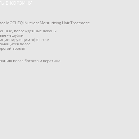
Ь В КОРЗИНУ
с MOCHEQI Nutrient Moisturizing Hair Treatment:
шенные, поврежденные локоны
вые чешуйки
диционирующим эффектом
 вьющихся волос
рогой аромат
ванию после ботокса и кератина