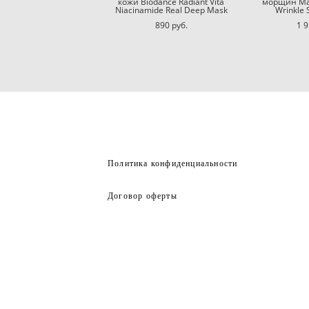
кожи Biodance Radiant Vita
морщин Mat
Niacinamide Real Deep Mask
Wrinkle 
890 pуб.
1 9
Политика конфиденциальности
Договор оферты