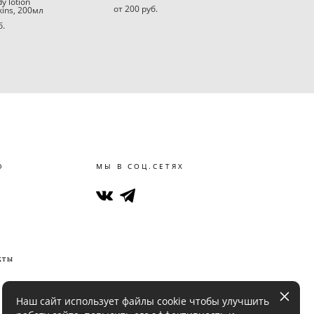
y lotion
от 200 pуб.
ins, 200мл
б.
Ю
МЫ В СОЦ.СЕТЯХ
кты
Наш сайт использует файлы cookie чтобы улучшить