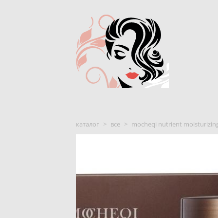
каталог
>
все
>
mocheqi nutrient moisturizi