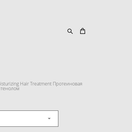
sturizing Hair Treatment Протеиновая
антенолом