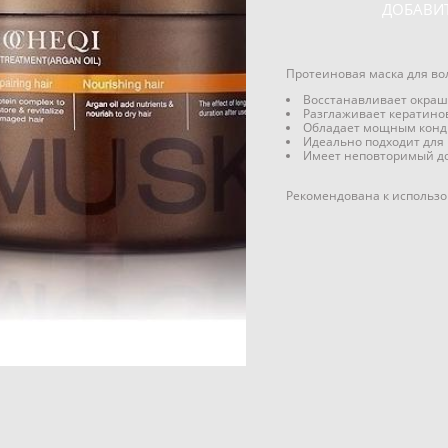
ДОБАВИТ
Протеиновая маска для воло
Восстанавливает окра
Разглаживает кератино
Обладает мощным кон
Идеально подходит для
Имеет неповторимый до
Рекомендована к использо