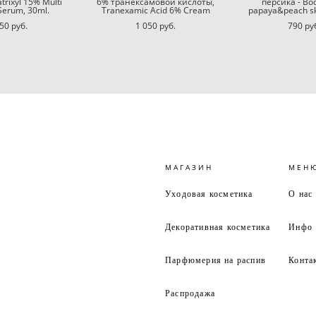
rixyl 15% Multi
6% транексамовой кислоты,
персика - Bod
Serum, 30ml.
Tranexamic Acid 6% Cream
papaya&peach sk
50 pуб.
1 050 pуб.
790 pу
МАГАЗИН
МЕН
Уходовая косметика
О нас
Декоративная косметика
Инфо
Парфюмерия на распив
Конта
Распродажа