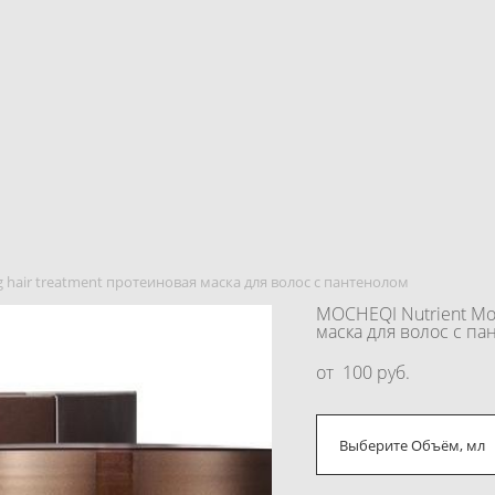
ng hair treatment протеиновая маска для волос с пантенолом
MOCHEQI Nutrient Moi
маска для волос с п
от 100 pуб.
Выберите Объём, мл