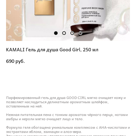
KAMALI Гель для душа Good Girl, 250 мл
690 pуб.
ДОБАВИТЬ В КОРЗИНУ
Парфюмированный гель для душа GOOD CIRL мягко очищает кожу и
позволяет насладиться деликатным ароматным шлейфом,
оставленным на ней.
Нежная питательная пена с тонким ароматом чёрного перца, нотами
амбры и нероли мягко очищает лицо и тело.
Формула геля обогащена уникальным комплексом с AHA-кислотами и
экстрактами яблока, эхинацеи и алоэ-вера.
Эти ценные компоненты превращаются в нежную атласную пену при