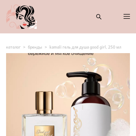
каталог
>
бренды
>
kamali гель для душа good girl, 250 мл