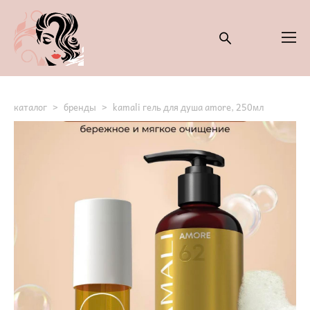
каталог
>
бренды
>
kamali гель для душа amore, 250мл