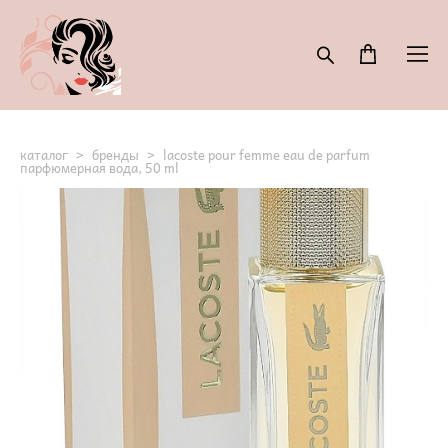
каталог
>
бренды
>
lacoste pour femme eau de parfum
парфюмерная вода, 50 ml