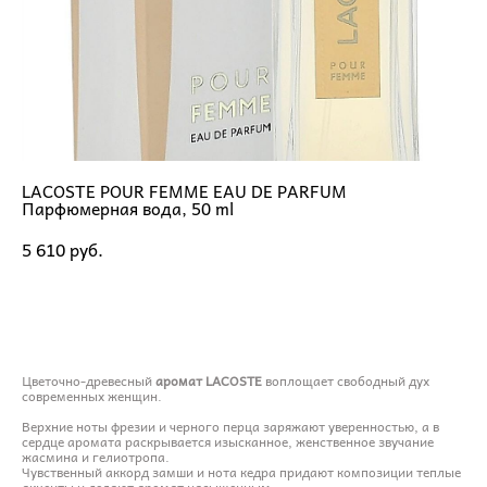
LACOSTE POUR FEMME EAU DE PARFUM
Парфюмерная вода, 50 ml
5 610 pуб.
ДОБАВИТЬ В КОРЗИНУ
Цветочно-древесный
аромат LACOSTE
воплощает свободный дух
современных женщин.
Верхние ноты фрезии и черного перца заряжают уверенностью, а в
сердце аромата раскрывается изысканное, женственное звучание
жасмина и гелиотропа.
Чувственный аккорд замши и нота кедра придают композиции теплые
акценты и делают аромат насыщенным.