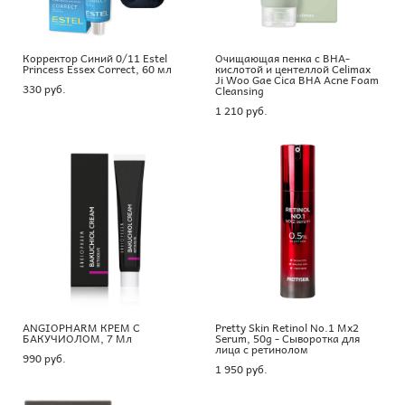
Корректор Синий 0/11 Estel
Очищающая пенка с BHA-
Princess Essex Correct, 60 мл
кислотой и центеллой Celimax
Ji Woo Gae Cica BHA Acne Foam
330 pуб.
Cleansing
1 210 pуб.
ANGIOPHARM КРЕМ С
Pretty Skin Retinol No.1 Mx2
БАКУЧИОЛОМ, 7 Мл
Serum, 50g - Сыворотка для
лица с ретинолом
990 pуб.
1 950 pуб.