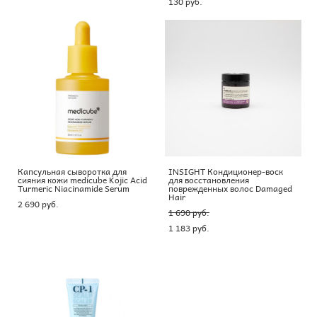
130 pуб.
Капсульная сыворотка для
INSIGHT Кондиционер-воск
сияния кожи medicube Kojic Acid
для восстановления
Turmeric Niacinamide Serum
поврежденных волос Damaged
Hair
2 690 pуб.
1 690 pуб.
1 183 pуб.