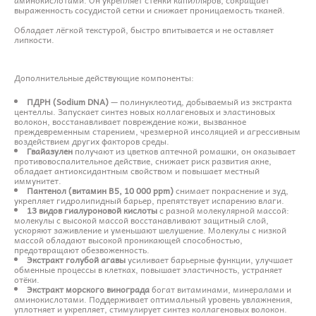
выраженность сосудистой сетки и снижает проницаемость тканей.
Обладает лёгкой текстурой, быстро впитывается и не оставляет
липкости.
Дополнительные действующие компоненты:
ПДРН (Sodium DNA)
— полинуклеотид, добываемый из экстракта
центеллы. Запускает синтез новых коллагеновых и эластиновых
волокон, восстанавливает повреждение кожи, вызванное
преждевременным старением, чрезмерной инсоляцией и агрессивным
воздействием других факторов среды.
Гвайазулен
получают из цветков аптечной ромашки, он оказывает
противовоспалительное действие, снижает риск развития акне,
обладает антиоксидантным свойством и повышает местный
иммунитет.
Пантенол (витамин B5, 10 000 ppm)
снимает покраснение и зуд,
укрепляет гидролипидный барьер, препятствует испарению влаги.
13 видов гиалуроновой кислоты
с разной молекулярной массой:
молекулы с высокой массой восстанавливают защитный слой,
ускоряют заживление и уменьшают шелушение. Молекулы с низкой
массой обладают высокой проникающей способностью,
предотвращают обезвоженность.
Экстракт голубой агавы
усиливает барьерные функции, улучшает
обменные процессы в клетках, повышает эластичность, устраняет
отёки.
Экстракт морского винограда
богат витаминами, минералами и
аминокислотами. Поддерживает оптимальный уровень увлажнения,
уплотняет и укрепляет, стимулирует синтез коллагеновых волокон.