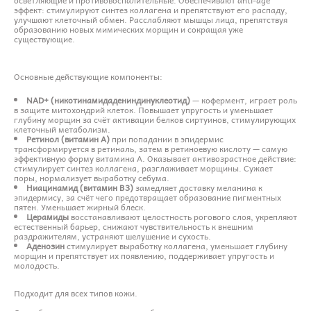
эффект: стимулируют синтез коллагена и препятствуют его распаду,
улучшают клеточный обмен. Расслабляют мышцы лица, препятствуя
образованию новых мимических морщин и сокращая уже
существующие.
Основные действующие компоненты:
NAD+ (никотинамидадениндинуклеотид)
— кофермент, играет роль
в защите митохондрий клеток. Повышает упругость и уменьшает
глубину морщин за счёт активации белков сиртуинов, стимулирующих
клеточный метаболизм.
Ретинол (витамин A)
при попадании в эпидермис
трансформируется в ретиналь, затем в ретиноевую кислоту — самую
эффективную форму витамина A. Оказывает антивозрастное действие:
стимулирует синтез коллагена, разглаживает морщины. Сужает
поры, нормализует выработку себума.
Ниацинамид (витамин B3)
замедляет доставку меланина к
эпидермису, за счёт чего предотвращает образование пигментных
пятен. Уменьшает жирный блеск.
Церамиды
восстанавливают целостность рогового слоя, укрепляют
естественный барьер, снижают чувствительность к внешним
раздражителям, устраняют шелушение и сухость.
Аденозин
стимулирует выработку коллагена, уменьшает глубину
морщин и препятствует их появлению, поддерживает упругость и
молодость.
Подходит для всех типов кожи.