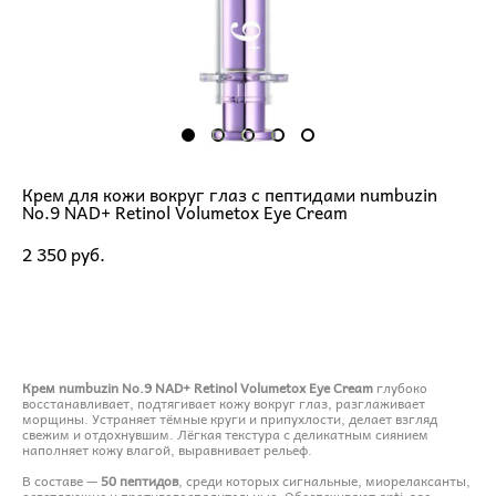
Крем для кожи вокруг глаз с пептидами numbuzin
No.9 NAD+ Retinol Volumetox Eye Cream
2 350 pуб.
ДОБАВИТЬ В КОРЗИНУ
Крем numbuzin No.9 NAD+ Retinol Volumetox Eye Cream
глубоко
восстанавливает, подтягивает кожу вокруг глаз, разглаживает
морщины. Устраняет тёмные круги и припухлости, делает взгляд
свежим и отдохнувшим. Лёгкая текстура с деликатным сиянием
наполняет кожу влагой, выравнивает рельеф.
В составе —
50 пептидов
, среди которых сигнальные, миорелаксанты,
осветляющие и противовоспалительные. Обеспечивают anti-age