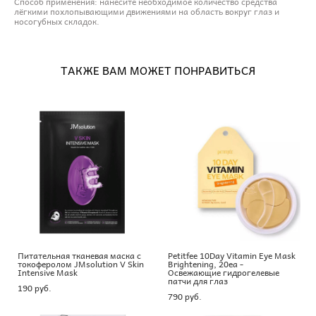
Способ применения: нанесите необходимое количество средства
лёгкими похлопывающими движениями на область вокруг глаз и
носогубных складок.
ТАКЖЕ ВАМ МОЖЕТ ПОНРАВИТЬСЯ
Питательная тканевая маска с
Petitfee 10Day Vitamin Eye Mask
токоферолом JMsolution V Skin
Brightening, 20ea -
Intensive Mask
Освежающие гидрогелевые
патчи для глаз
190 pуб.
790 pуб.