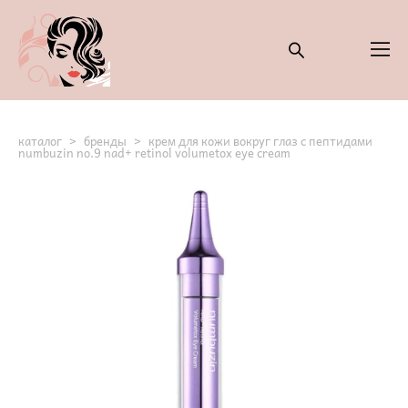
каталог
>
бренды
>
крем для кожи вокруг глаз с пептидами
numbuzin no.9 nad+ retinol volumetox eye cream