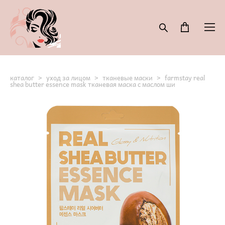
каталог
>
уход за лицом
>
тканевые маски
>
farmstay real
shea butter essence mask тканевая маска с маслом ши