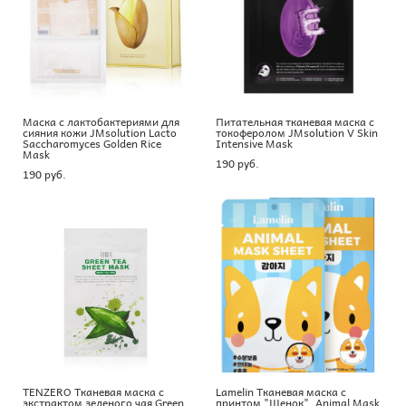
Маска с лактобактериями для
Питательная тканевая маска с
сияния кожи JMsolution Lacto
токоферолом JMsolution V Skin
Saccharomyces Golden Rice
Intensive Mask
Mask
190 pуб.
190 pуб.
TENZERO Тканевая маска с
Lamelin Тканевая маска с
экстрактом зеленого чая Green
принтом "Щенок", Animal Mask