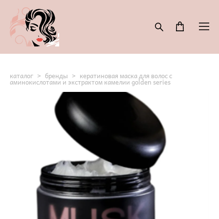
каталог
>
бренды
>
кератиновая маска для волос с
аминокислотами и экстрактом камелии golden series