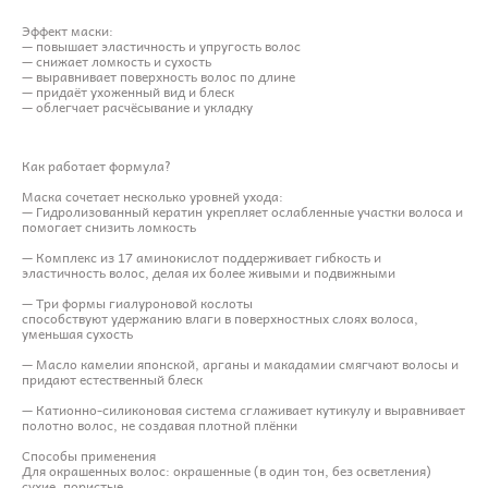
Эффект маски:
— повышает эластичность и упругость волос
— снижает ломкость и сухость
— выравнивает поверхность волос по длине
— придаёт ухоженный вид и блеск
— облегчает расчёсывание и укладку
Как работает формула?
Маска сочетает несколько уровней ухода:
— Гидролизованный кератин укрепляет ослабленные участки волоса и
помогает снизить ломкость
— Комплекс из 17 аминокислот поддерживает гибкость и
эластичность волос, делая их более живыми и подвижными
— Три формы гиалуроновой кослоты
способствуют удержанию влаги в поверхностных слоях волоса,
уменьшая сухость
— Масло камелии японской, арганы и макадамии смягчают волосы и
придают естественный блеск
— Катионно-силиконовая система сглаживает кутикулу и выравнивает
полотно волос, не создавая плотной плёнки
Способы применения
Для окрашенных волос: окрашенные (в один тон, без осветления)
сухие, пористые