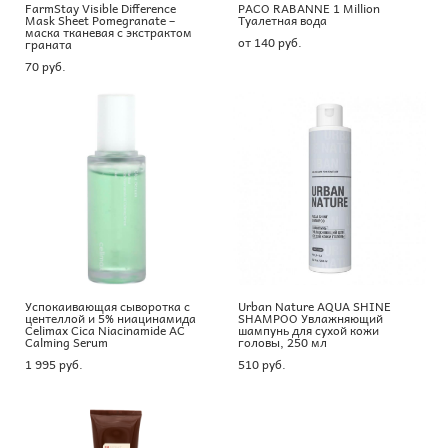
FarmStay Visible Difference
PACO RABANNE 1 Million
Mask Sheet Pomegranate –
Туалетная вода
маска тканевая с экстрактом
от 140 pуб.
граната
70 pуб.
Успокаивающая сыворотка с
Urban Nature AQUA SHINE
центеллой и 5% ниацинамида
SHAMPOO Увлажняющий
Celimax Cica Niacinamide AC
шампунь для сухой кожи
Calming Serum
головы, 250 мл
1 995 pуб.
510 pуб.