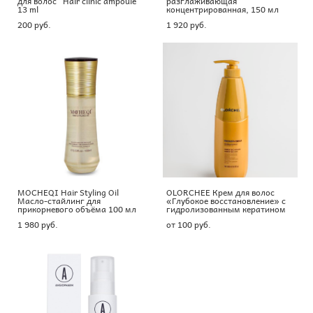
для волос "Hair clinic ampoule"
разглаживающая
13 ml
концентрированная, 150 мл
200 pуб.
1 920 pуб.
MOCHEQI Hair Styling Oil
OLORCHEE Крем для волос
Масло-стайлинг для
«Глубокое восстановление» с
прикорневого объёма 100 мл
гидролизованным кератином
1 980 pуб.
от 100 pуб.