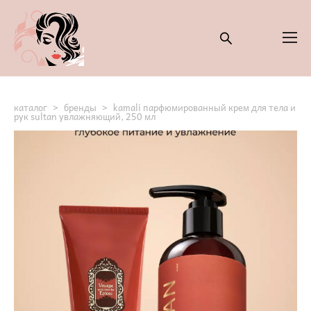
каталог
>
бренды
>
kamali парфюмированный крем для тела и
рук sultan увлажняющий, 250 мл