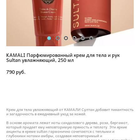
KAMALI Парфюмированный крем для тела и рук
Sultan увлажняющий, 250 мл
790 pуб.
ДОБАВИТЬ В КОРЗИНУ
Крем для тела увлажняющий от КАМАЛИ Султан добавит пикантность
и загадочность в ежедневный уход за кожей.
В основе аромата лежат ноты сандалового дерева, роза, бергамот,
который придает ему неповторимую пряность и теплоту. Эти яркие
акценты в креме sultan гармонично сочетаются с теплыми и
глубокими нотами амбры, создавая неповторимый и
запоминающийся аромат, который погружает вас в атмосферу тайны