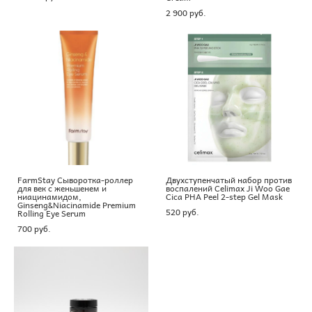
2 900 pуб.
FarmStay Сыворотка-роллер
Двухступенчатый набор против
для век с женьшенем и
воспалений Celimax Ji Woo Gae
ниацинамидом,
Cica PHA Peel 2-step Gel Mask
Ginseng&Niacinamide Premium
520 pуб.
Rolling Eye Serum
700 pуб.