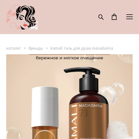
каталог
>
бренды
>
kamali гель для душа macadamia