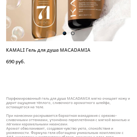
KAMALI Гель для душа MACADAMIA
690 pуб.
ДОБАВИТЬ В КОРЗИНУ
Парфюмированный гель для душа MACADAMIA мягко очищает кожу и
дарит ощущение тёплого, сливочного ароматного шлейфа,
остающегося на теле.
При нанесении раскрывается бархатная макадамия с орехово-
сливочными оттенками, утончённо переплетённая с мягкой ванилью и
лёгкими карамельными нюансами.
Аромат обволакивает, создавая чувство уюта, спокойствия и
ухоженности. Формула геля обогащена уникальным комплексом с
AHA-кислотами и экстрактами яблока, эхинацеи и алоэ-вера.