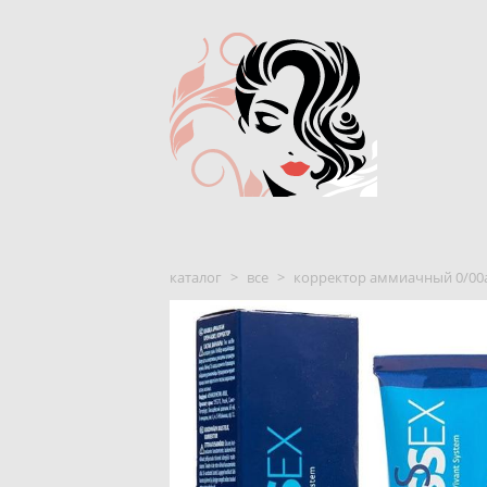
каталог
>
все
>
корректор аммиачный 0/00a es