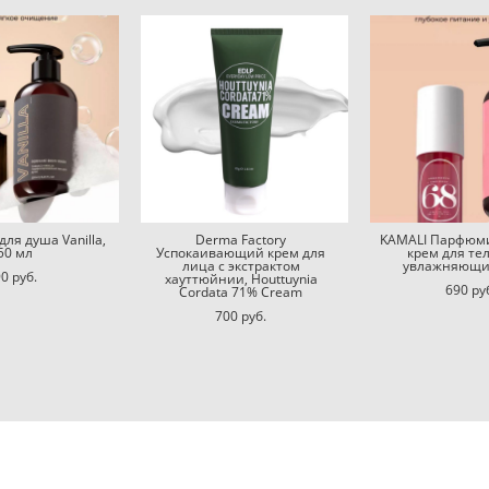
для душа Vanilla,
Derma Factory
KAMALI Парфюм
50 мл
Успокаивающий крем для
крем для тел
лица с экстрактом
увлажняющи
0 pуб.
хауттюйнии, Houttuynia
690 pу
Cordata 71% Cream
700 pуб.