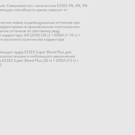
ия. Смешивается с оксигентом ESSEX 3%, 6%, 9%
ляющая способность крема зависит от
учения новых индивидуальных оттенков при
орректорами в произвольном соотношении.
ния оттенков по световому ряду.
рректора: Х/Х (Х/ХХ) (30 г) + 0/00А (1-10 г) +
те оксигента количество корректора
ющую пудру ESSEX Super Blond Plus для
 консистенции и небольшого увеличения
SSEX Super Blond Plus (30 г) + 0/00А (15 г) +
).