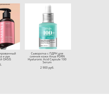
ированный
Сыворотка с ПДРН для
а и рук
сияния кожи Anua PDRN
й OASIS
Hyaluronic Acid Capsule 100
Serum
б.
2 900 pуб.