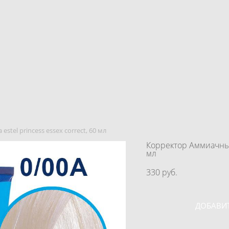
tel princess essex correct, 60 мл
Корректор Аммиачный 
мл
330 pуб.
ДОБАВИТ