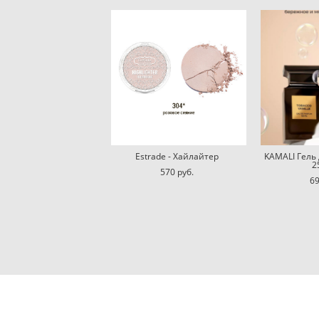
Estrade - Хайлайтер
KAMALI Гель 
2
570 pуб.
69