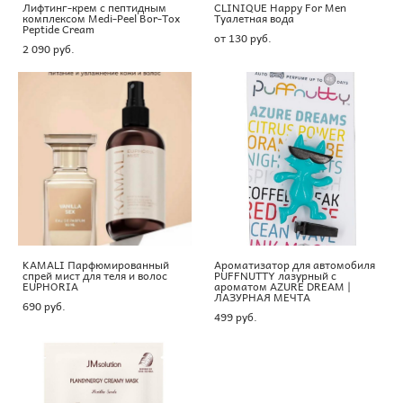
Лифтинг-крем с пептидным
CLINIQUE Happy For Men
комплексом Medi-Peel Bor-Tox
Туалетная вода
Peptide Cream
от 130 pуб.
2 090 pуб.
KAMALI Парфюмированный
Ароматизатор для автомобиля
спрей мист для теля и волос
PUFFNUTTY лазурный с
EUPHORIA
ароматом AZURE DREAM |
ЛАЗУРНАЯ МЕЧТА
690 pуб.
499 pуб.