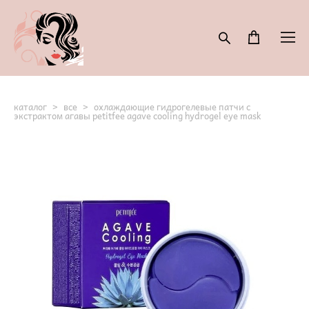
каталог
>
все
>
охлаждающие гидрогелевые патчи с
экстрактом агавы petitfee agave cooling hydrogel eye mask