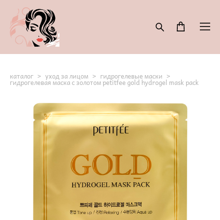
каталог
>
уход за лицом
>
гидрогелевые маски
>
гидрогелевая маска с золотом petitfee gold hydrogel mask pack