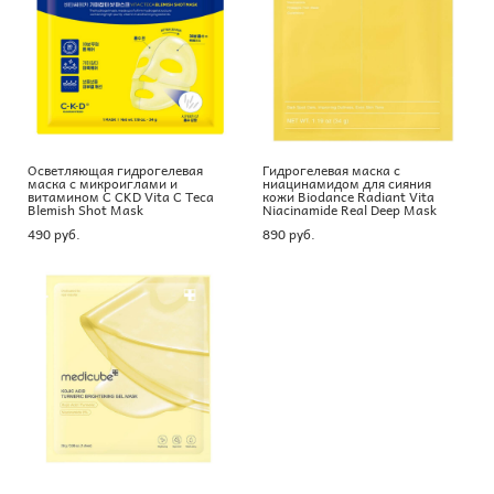
Осветляющая гидрогелевая
Гидрогелевая маска с
маска с микроиглами и
ниацинамидом для сияния
витамином С CKD Vita C Teca
кожи Biodance Radiant Vita
Blemish Shot Mask
Niacinamide Real Deep Mask
490 pуб.
890 pуб.