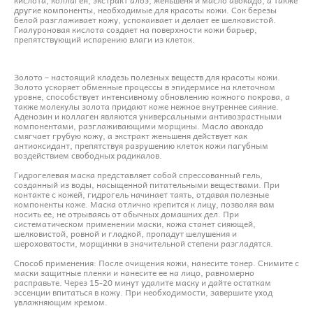
другие компоненты, необходимые для красоты кожи. Сок березы
белой разглаживает кожу, успокаивает и делает ее шелковистой.
Гиалуроновая кислота создает на поверхности кожи барьер,
препятствующий испарению влаги из клеток.
Золото – настоящий кладезь полезных веществ для красоты кожи.
Золото ускоряет обменные процессы в эпидермисе на клеточном
уровне, способствует интенсивному обновлению кожного покрова, а
также молекулы золота придают коже нежное внутреннее сияние.
Аденозин и коллаген являются универсальными антивозрастными
компонентами, разглаживающими морщины. Масло авокадо
смягчает грубую кожу, а экстракт женьшеня действует как
антиоксидант, препятствуя разрушению клеток кожи пагубным
воздействием свободных радикалов.
Гидрогелевая маска представляет собой спрессованный гель,
созданный из воды, насыщенной питательными веществами. При
контакте с кожей, гидрогель начинает таять, отдавая полезные
компоненты коже. Маска отлично крепится к лицу, позволяя вам
носить ее, не отрываясь от обычных домашних дел. При
систематическом применении маски, кожа станет сияющей,
шелковистой, ровной и гладкой, пропадут шелушения и
шероховатости, морщинки в значительной степени разгладятся.
Способ применения: После очищения кожи, нанесите тонер. Снимите с
маски защитные пленки и нанесите ее на лицо, равномерно
расправьте. Через 15-20 минут удалите маску и дайте остаткам
эссенции впитаться в кожу. При необходимости, завершите уход
увлажняющим кремом.