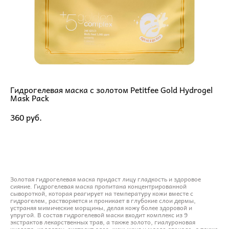
Гидрогелевая маска с золотом Petitfee Gold Hydrogel
Mask Pack
360 pуб.
ДОБАВИТЬ В КОРЗИНУ
Золотая гидрогелевая маска придаст лицу гладкость и здоровое
сияние. Гидрогелевая маска пропитана концентрированной
сывороткой, которая реагирует на температуру кожи вместе с
гидрогелем, растворяется и проникает в глубокие слои дермы,
устраняя мимические морщины, делая кожу более здоровой и
упругой. В состав гидрогелевой маски входит комплекс из 9
экстрактов лекарственных трав, а также золото, гиалуроновая
кислота, коллаген, экстракт алоэ, женьшеня и масло авокадо, а также