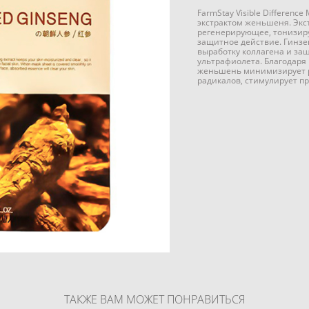
FarmStay Visible Difference
экстрактом женьшеня. Экс
регенерирующее, тонизи
защитное действие. Гинз
выработку коллагена и за
ультрафиолета. Благодаря
женьшень минимизирует р
радикалов, стимулирует п
ТАКЖЕ ВАМ МОЖЕТ ПОНРАВИТЬСЯ