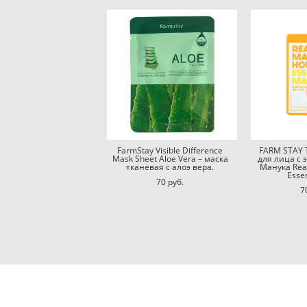
FarmStay Visible Difference
FARM STAY 
Mask Sheet Aloe Vera – маска
для лица с 
тканевая с алоэ вера.
Манука Rea
Esse
70 pуб.
7