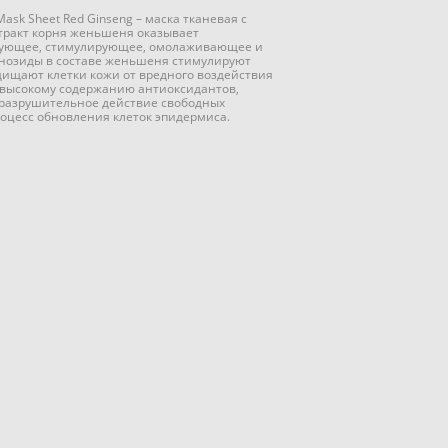
 Mask Sheet Red Ginseng – маска тканевая с
тракт корня женьшеня оказывает
рующее, стимулирующее, омолаживающее и
енозиды в составе женьшеня стимулируют
щищают клетки кожи от вредного воздействия
 высокому содержанию антиоксидантов,
азрушительное действие свободных
роцесс обновления клеток эпидермиса.