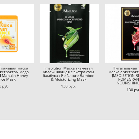
Тканевая маска
Jmsolution Маска тканевая
Питательная 
экстрактом меда
увлажняющая с экстрактом
маска с экстрак
l Manuka Honey
бамбука / Be Nature Bamboo
JMSOLUTION B
nce Mask
& Moisturizing Mask
POMEGRAN
NOURISHIN
0 pуб.
130 pуб.
130 pу