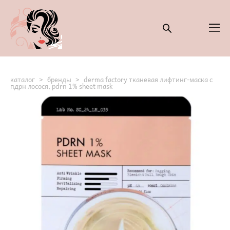
каталог
>
бренды
>
derma factory тканевая лифтинг-маска с
пдрн лосося, pdrn 1% sheet mask