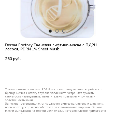
Derma Factory Тканевая лифтинг-маска с ПДРН
лосося, PDRN 1% Sheet Mask
260 pуб.
ДОБАВИТЬ В КОРЗИНУ
Тонкая тканевая маска с PDRN лосося от популярного корейского
бренда Derma Factory глубоко увлажняет, устраняет сухость,
стянутость и шелушение, пзначительно повышает упругость и
эластичность кожи.
Запускает регенерацию, стимулирует синтез коллагена и эластина,
повышает тургор и способствует разглаживанию морщин. Основа
маски выполнена из тонкой целлюлозы, которая плотно прилегает к
коже и надёжно фиксируется, защищает от преждевременного