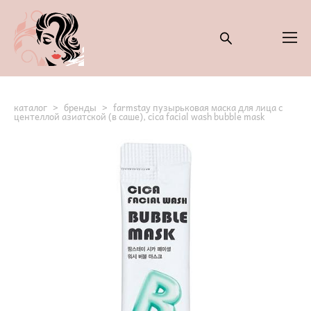
каталог
>
бренды
>
farmstay пузырьковая маска для лица с
центеллой азиатской (в саше), cica facial wash bubble mask