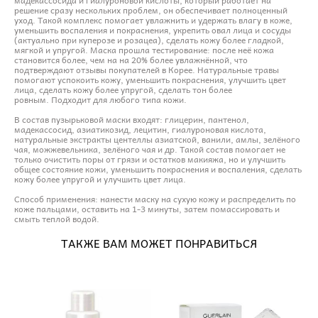
решение сразу нескольких проблем, он обеспечивает полноценный
уход. Такой комплекс помогает увлажнить и удержать влагу в коже,
уменьшить воспаления и покраснения, укрепить овал лица и сосуды
(актуально при куперозе и розацеа), сделать кожу более гладкой,
мягкой и упругой. Маска прошла тестирование: после неё кожа
становится более, чем на на 20% более увлажнённой, что
подтверждают отзывы покупателей в Корее. Натуральные травы
помогают успокоить кожу, уменьшить покраснения, улучшить цвет
лица, сделать кожу более упругой, сделать тон более
ровным. Подходит для любого типа кожи.
В состав пузырьковой маски входят: глицерин, пантенол,
мадекассосид, азиатикозид, лецитин, гиалуроновая кислота,
натуральные экстракты центеллы азиатской, ванили, амлы, зелёного
чая, можжевельника, зелёного чая и др. Такой состав помогает не
только очистить поры от грязи и остатков макияжа, но и улучшить
общее состояние кожи, уменьшить покраснения и воспаления, сделать
кожу более упругой и улучшить цвет лица.
Способ применения: нанести маску на сухую кожу и распределить по
коже пальцами, оставить на 1-3 минуты, затем помассировать и
смыть теплой водой.
ТАКЖЕ ВАМ МОЖЕТ ПОНРАВИТЬСЯ