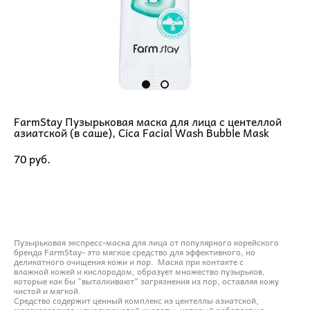
FarmStay Пузырьковая маска для лица с центеллой
азиатской (в саше), Cica Facial Wash Bubble Mask
70 pуб.
ДОБАВИТЬ В КОРЗИНУ
Пузырьковая экспресс-маска для лица от популярного корейского
бренда FarmStay- это мягкое средство для эффективного, но
деликатного очищения кожи и пор. Маска при контакте с
влажной кожей и кислородом, образует множество пузырьков,
которые как бы "выталкивают" загрязнения из пор, оставляя кожу
чистой и мягкой.
Средство содержит ценный комплекс из центеллы азиатской,
мадекассосида и гиалуроновой кислоты, который работает на