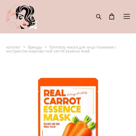
каталог
>
бренды
>
farmstay маска для лица тканевая с
экстрактом моркови real carrot essence mask