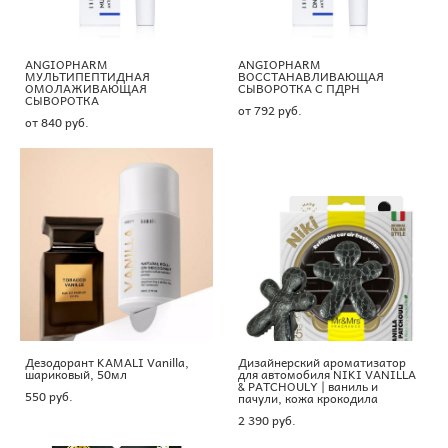
ANGIOPHARM
ANGIOPHARM
МУЛЬТИПЕПТИДНАЯ
ВОССТАНАВЛИВАЮЩАЯ
ОМОЛАЖИВАЮЩАЯ
СЫВОРОТКА С ПДРН
СЫВОРОТКА
от 792 pуб.
от 840 pуб.
Дезодорант KAMALI Vanilla,
Дизайнерский ароматизатор
шариковый, 50мл
для автомобиля NIKI VANILLA
& PATCHOULY | ваниль и
550 pуб.
пачули, кожа крокодила
2 390 pуб.