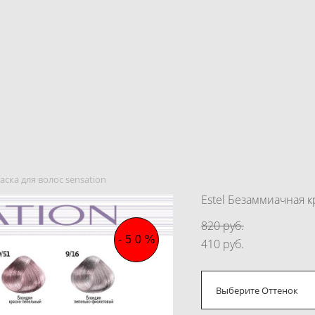
ска для волос sensation
Estel Безаммиачная 
820 pуб.
-50%
410 pуб.
Выберите Оттенок