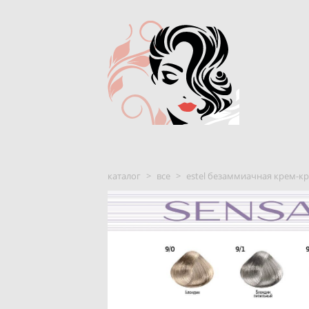
каталог
>
все
>
estel безаммиачная крем-кра