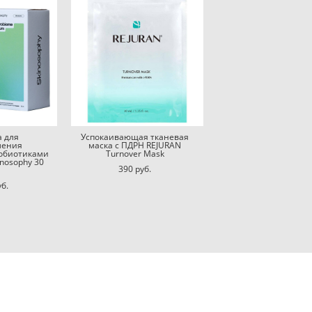
а для
Успокаивающая тканевая
ления
маска с ПДРН REJURAN
робиотиками
Turnover Mask
nosophy 30
390 pуб.
уб.