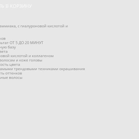
Ь В КОРЗИНУ
 аммиака, с гиалуроновой кислотой и
ков
льтат ОТ 5 ДО 20 МИНУТ
ную базу
вета
новой кислотой и коллагеном
волосам и коже головы
ость цвета
 самыми трендовыми техниками окрашивания
ть оттенков
ьные волосы