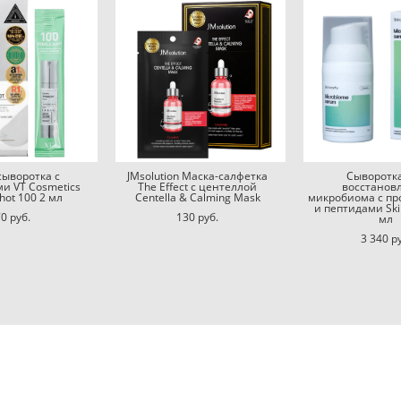
сыворотка с
JMsolution Маска-салфетка
Сыворотк
и VT Cosmetics
The Effect с центеллой
восстанов
hot 100 2 мл
Centella & Calming Mask
микробиома с п
и пептидами Ski
0 pуб.
130 pуб.
мл
3 340 p