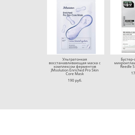
Ультратонкая
Бустер-
восстанавливающая маска с
микроиглам
комплексом ферментов
Reedle S
JMsolution Enriched Pro Skin
17
Core Mask
190 pуб.