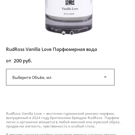
RudRoss Vanilla Love Парфюмерная вода
от 200 pуб.
Выберите Объём, мл
ДОБАВИТЬ В КОРЗИНУ
RudRoss Vanilla Love — восточно-гурманский унисекс-парфюм,
выпущенный в 2024 году британским брендом RudRoss. Парфюм
легко и органично впишется в любой женский или мужской образ,
придав им мягкость, чувственность и особый стиль.
В верхнем аккорде парфюм окутывает нежным сладким теплом