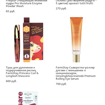
Fraijour Очищающая энзимная
Облако (растворение радуга -
пудра Pro Moisture Enzyme
5 цветов) аромат tutti frutti
Powder Wash
270 pуб.
65 pуб.
Тушь для удлинения и
FarmStay Сыворотка-роллер
подкручивания ресниц
для век с женьшенем и
FarmStay Princess Curl &
ниацинамидом,
Longlash Mascara
Ginseng&Niacinamide Premium
Rolling Eye Serum
600 pуб.
700 pуб.