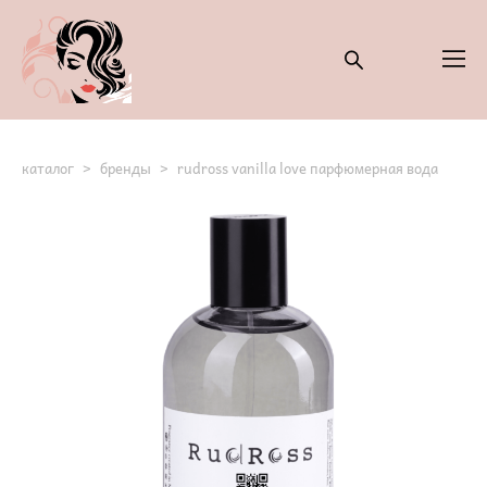
каталог
>
бренды
>
rudross vanilla love парфюмерная вода