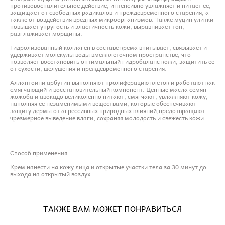
противовоспалительное действие, интенсивно увлажняет и питает её,
защищает от свободных радикалов и преждевременного старения, а
также от воздействия вредных микроорганизмов. Также муцин улитки
повышает упругость и эластичность кожи, выравнивает тон,
разглаживает морщины.
Гидролизованный коллаген в составе крема впитывает, связывает и
удерживает молекулы воды вмежклеточном пространстве, что
позволяет восстановить оптимальный гидробаланс кожи, защитить её
от сухости, шелушения и преждевременного старения.
Аллантоини арбутин выполняют пролиферацию клеток и работают как
смягчающий и восстановительный компонент. Ценные масла семян
жожоба и авокадо великолепно питают, смягчают, увлажняют кожу,
наполняя ее незаменимыми веществами, которые обеспечивают
защиту дермы от агрессивных природных влияний,предотвращают
чрезмерное выведение влаги, сохраняя молодость и свежесть кожи.
Способ применения:
Крем нанести на кожу лица и открытые участки тела за 30 минут до
выхода на открытый воздух.
ТАКЖЕ ВАМ МОЖЕТ ПОНРАВИТЬСЯ