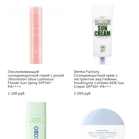
Омолаживающий
Derma Factory
солнцезащитный спрей с розой
Солнцезащитный крем с
JMsolution Glow Luminous
экстрактом хауттюйнии,
Flower Sun Spray SPF50+
Houttuynia Cordata 65% Sun
PA++++
Cream SPF50+ PA+++
1 100 pуб.
1 050 pуб.