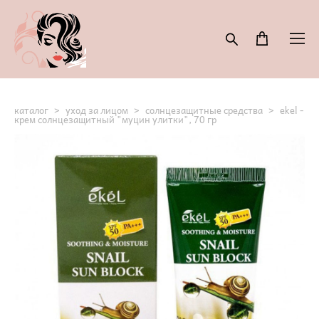
каталог
>
уход за лицом
>
солнцезащитные средства
>
ekel -
крем солнцезащитный "муцин улитки", 70 гр