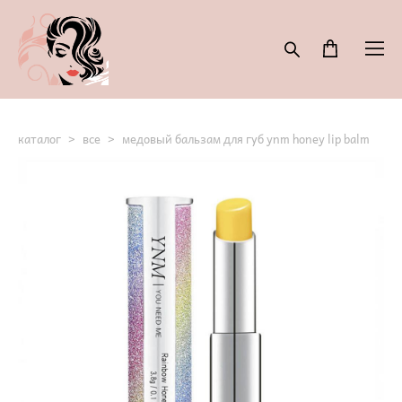
каталог
>
все
>
медовый бальзам для губ ynm honey lip balm