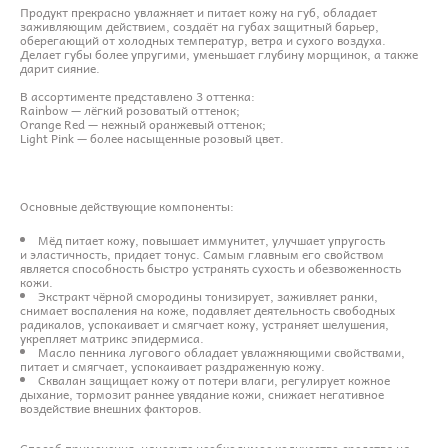
Продукт прекрасно увлажняет и питает кожу на губ, обладает
заживляющим действием, создаёт на губах защитный барьер,
оберегающий от холодных температур, ветра и сухого воздуха.
Делает губы более упругими, уменьшает глубину морщинок, а также
дарит сияние.
В ассортименте представлено 3 оттенка:
Rainbow — лёгкий розоватый оттенок;
Orange Red — нежный оранжевый оттенок;
Light Pink — более насыщенные розовый цвет.
Основные действующие компоненты:
Мёд питает кожу, повышает иммунитет, улучшает упругость
и эластичность, придает тонус. Самым главным его свойством
является способность быстро устранять сухость и обезвоженность
кожи.
Экстракт чёрной смородины тонизирует, заживляет ранки,
снимает воспаления на коже, подавляет деятельность свободных
радикалов, успокаивает и смягчает кожу, устраняет шелушения,
укрепляет матрикс эпидермиса.
Масло пенника лугового обладает увлажняющими свойствами,
питает и смягчает, успокаивает раздраженную кожу.
Сквалан защищает кожу от потери влаги, регулирует кожное
дыхание, тормозит раннее увядание кожи, снижает негативное
воздействие внешних факторов.
Способ применения: нанесите необходимое количество средства на