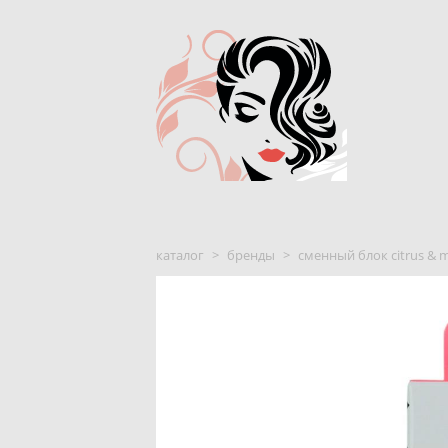
каталог
>
бренды
>
сменный блок citrus & m