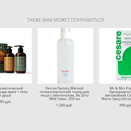
ТАКЖЕ ВАМ МОЖЕТ ПОНРАВИТЬСЯ
осметический
Derma Factory Мягкий
Mr & Mrs Fr
хода крем + гель
гипоаллергенный тонер для
Аромакарто
я душа
лица с пантенолом, Be Zero
автомобиля Ce
Mild Toner, 250 мл
Warm Spicy (Ост
90 pуб.
1 260 pуб.
490 pу