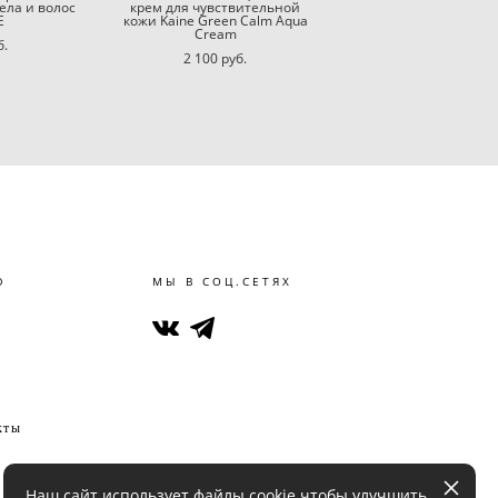
ела и волос
крем для чувствительной
E
кожи Kaine Green Calm Aqua
Cream
б.
2 100 pуб.
Ю
МЫ В СОЦ.СЕТЯХ
кты
Наш сайт использует файлы cookie чтобы улучшить