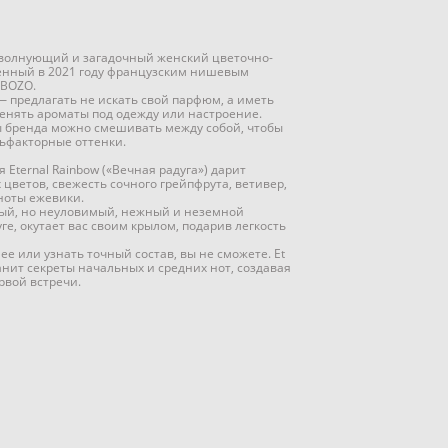
 волнующий и загадочный женский цветочно-
енный в 2021 году французским нишевым
BOZO.
 предлагать не искать свой парфюм, а иметь
енять ароматы под одежду или настроение.
ы бренда можно смешивать между собой, чтобы
ьфакторные оттенки.
Eternal Rainbow («Вечная радуга») дарит
цветов, свежесть сочного грейпфрута, ветивер,
ноты ежевики.
ный, но неуловимый, нежный и неземной
е, окутает вас своим крылом, подарив легкость
ее или узнать точный состав, вы не сможете. Et
анит секреты начальных и средних нот, создавая
рвой встречи.