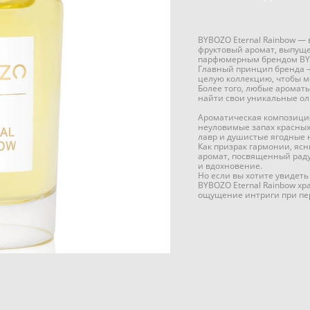
BYBOZO Eternal Rainbow —
фруктовый аромат, выпущ
парфюмерным брендом BY
Главный принцип бренда —
целую коллекцию, чтобы м
Более того, любые аромат
найти свои уникальные ол
Ароматическая композиция 
неуловимые запах красных 
лавр и душистые ягодные 
Как призрак гармонии, яс
аромат, посвященный радуг
и вдохновение.
Но если вы хотите увидеть 
BYBOZO Eternal Rainbow хр
ощущение интриги при пе