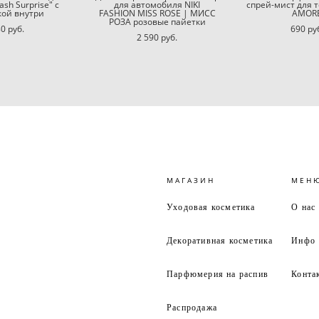
sh Surprise" с
для автомобиля NIKI
спрей-мист для т
кой внутри
FASHION MISS ROSE | МИСС
AMOR
РОЗА розовые пайетки
0 pуб.
690 pу
2 590 pуб.
МАГАЗИН
МЕН
Уходовая косметика
О нас
Декоративная косметика
Инфо
Парфюмерия на распив
Конта
Распродажа