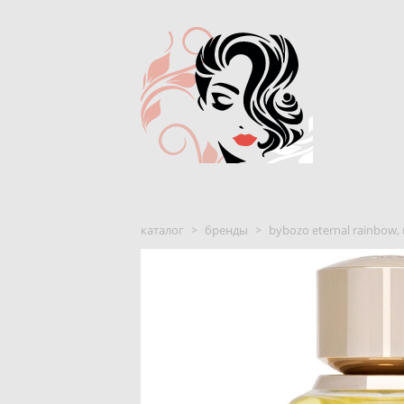
каталог
>
бренды
>
bybozo eternal rainbow