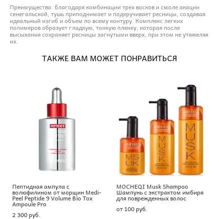
Преимущество: благодаря комбинации трех восков и смоле акации
сенегальской, тушь приподнимает и подкручивает ресницы, создавая
идеальный изгиб и объем по всему контуру. Комплекс легких
полимеров образует гладкую, тонкую пленку, которая после
высыхания сохраняет ресницы загнутыми вверх, при этом не утяжеляя
их.
ТАКЖЕ ВАМ МОЖЕТ ПОНРАВИТЬСЯ
Пептидная ампула с
MOCHEQI Musk Shampoo
волюфилином от морщин Medi-
Шампунь с экстрактом имбиря
Peel Peptide 9 Volume Bio Tox
для поврежденных волос
Ampoule Pro
от 100 pуб.
2 300 pуб.