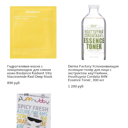
Гидрогелевая маска с
Derma Factory Успокаивающая
ниацинамидом для сияния
эссенция-тонер для лица с
кожи Biodance Radiant Vita
экстрактом хауттюйнии,
Niacinamide Real Deep Mask
Houttuynia Cordata 84%
Essence Toner, 300 мл
890 pуб.
1 200 pуб.