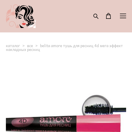
каталог
>
все
>
belita amore тушь для ресниц 4d мега эффект
накладных ресниц