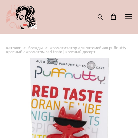
каталог
>
бренды
>
ароматизатор для автомобиля puffnutty
красный с ароматом red taste | красный десерт