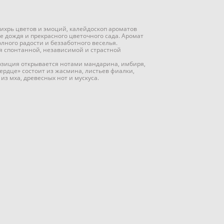
ихрь цветов и эмоций, калейдоскоп ароматов
е дождя и прекрасного цветочного сада. Аромат
олного радости и беззаботного веселья.
 спонтанной, независимой и страстной
озиция открывается нотами мандарина, имбиря,
ердце» состоит из жасмина, листьев фиалки,
 из мха, древесных нот и мускуса.