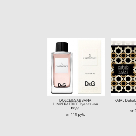
DOLCE&GABBANA
KAJAL Daha
L'IMPERATRICE Туалетная
вода
от 
от 110 pуб.