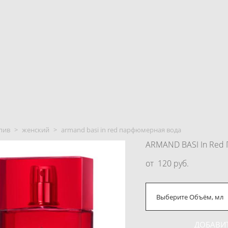
пив
>
женский
>
armand basi in red парфюмерная вода
ARMAND BASI In Red
от 120 pуб.
Выберите Объём, мл
ДОБАВИТ