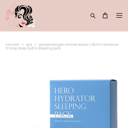
каталог
>
все
>
увлажняющая ночная маска с бета-глюканом
trimay deep hydro sleeping pack