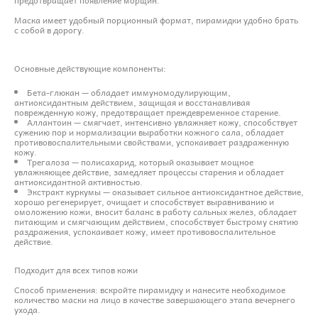
Маска имеет удобный порционный формат, пирамидки удобно брать
с собой в дорогу.
Основные действующие компоненты:
Бета-глюкан — обладает иммуномодулирующим,
антиоксидантным действием, защищая и восстанавливая
поврежденную кожу, предотвращает преждевременное старение.
Аллантоин — смягчает, интенсивно увлажняет кожу, способствует
сужению пор и нормализации выработки кожного сала, обладает
противовоспалительными свойствами, успокаивает раздраженную
кожу.
Трегалоза — полисахарид, который оказывает мощное
увлажняющее действие, замедляет процессы старения и обладает
антиоксидантной активностью.
Экстракт куркумы — оказывает сильное антиоксидантное действие,
хорошо регенерирует, очищает и способствует выравниванию и
омоложению кожи, вносит баланс в работу сальных желез, обладает
питающим и смягчающим действием, способствует быстрому снятию
раздражения, успокаивает кожу, имеет противовоспалительное
действие.
Подходит для всех типов кожи
Способ применения: вскройте пирамидку и нанесите необходимое
количество маски на лицо в качестве завершающего этапа вечернего
ухода.