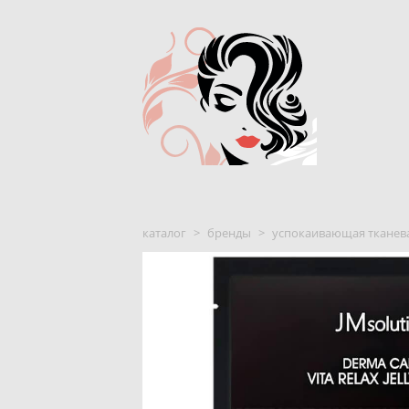
каталог
>
бренды
>
успокаивающая тканевая 