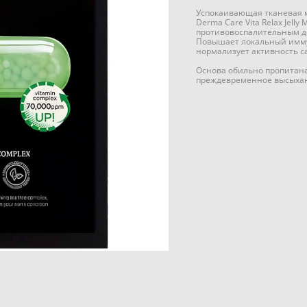
Успокаивающая тканевая м
Derma Care Vita Relax Jelly
противовоспалительным де
Повышает локальный имму
нормализует активность с
Основа обильно пропитана
преждевременное высыхан