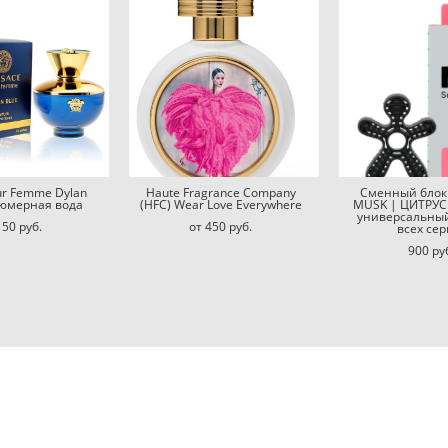
ur Femme Dylan
Haute Fragrance Company
Сменный блок
юмерная вода
(HFC) Wear Love Everywhere
MUSK | ЦИТРУС
универсальный 
150 pуб.
от 450 pуб.
всех сер
900 pу