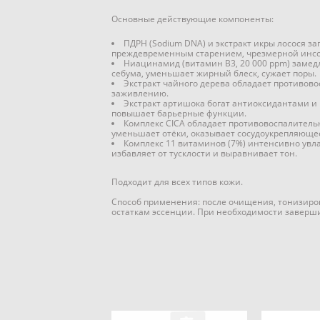
Основные действующие компоненты:
ПДРН (Sodium DNA) и экстракт икры лосося з
преждевременным старением, чрезмерной инсол
Ниацинамид (витамин B3, 20 000 ppm) замедл
себума, уменьшает жирный блеск, сужает поры.
Экстракт чайного дерева обладает противово
заживлению.
Экстракт артишока богат антиоксидантами и 
повышает барьерные функции.
Комплекс CICA обладает противовоспалитель
уменьшает отёки, оказывает сосудоукрепляющее
Комплекс 11 витаминов (7%) интенсивно увла
избавляет от тусклости и выравнивает тон.
Подходит для всех типов кожи.
Способ применения: после очищения, тонизиров
остаткам эссенции. При необходимости заверши