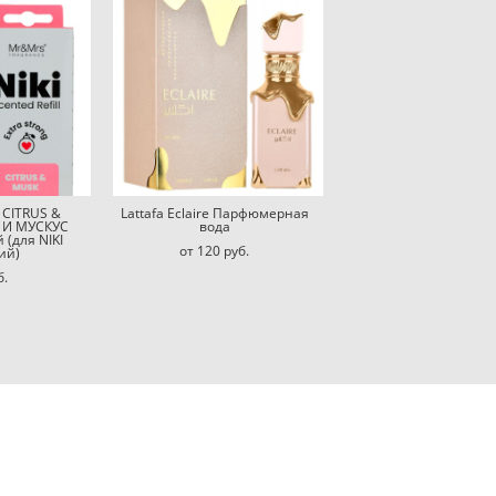
 CITRUS &
Lattafa Eclaire Парфюмерная
 И МУСКУС
вода
(для NIKI
от 120 pуб.
ий)
б.