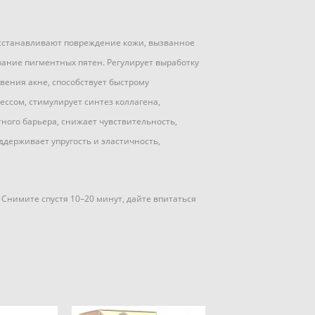
восстанавливают повреждение кожи, вызванное
вание пигментных пятен. Регулирует выработку
вения акне, способствует быстрому
ессом, стимулирует синтез коллагена,
ого барьера, снижает чувствительность,
ддерживает упругость и эластичность,
Снимите спустя 10–20 минут, дайте впитаться