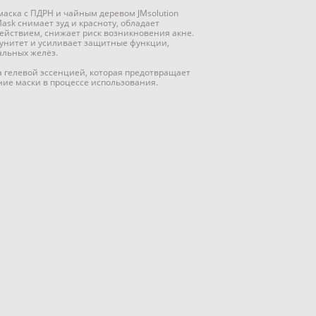
аска с ПДРН и чайным деревом JMsolution
 Mask снимает зуд и красноту, обладает
йствием, снижает риск возникновения акне.
нитет и усиливает защитные функции,
альных желёз.
 гелевой эссенцией, которая предотвращает
ие маски в процессе использования.