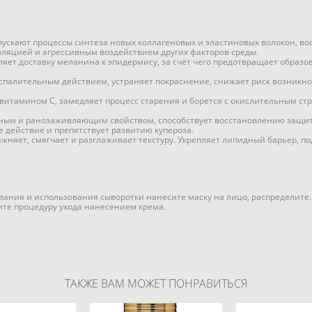
апускают процессы синтеза новых коллагеновых и эластиновых волокон, 
яцией и агрессивным воздействием других факторов среды.
яет доставку меланина к эпидермису, за счёт чего предотвращает образо
спалительным действием, устраняет покраснение, снижает риск возникно
витамином C, замедляет процесс старения и борется с окислительным стр
ным и ранозаживляющим свойством, способствует восстановлению защитн
 действие и препятствует развитию купероза.
жняет, смягчает и разглаживает текстуру. Укрепляет липидный барьер, по
ания и использования сыворотки нанесите маску на лицо, распределите. 
те процедуру ухода нанесением крема.
ТАКЖЕ ВАМ МОЖЕТ ПОНРАВИТЬСЯ