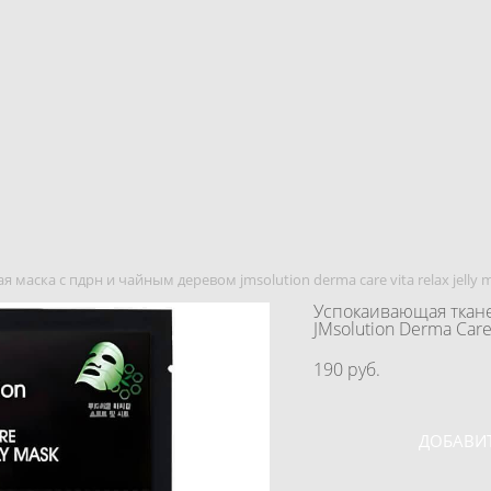
маска с пдрн и чайным деревом jmsolution derma care vita relax jelly 
Успокаивающая ткане
JMsolution Derma Care 
190 pуб.
ДОБАВИТ