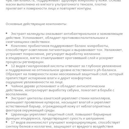
маски выполнена из мягкого ультратонкого тенселя, плотно
прилегает к поверхности лица и повторяет контуры.
Основные действующие компоненты:
Экстракт календулы оказывает антибактериальное и заживляющее
действие. Успокаивает, обладает противовоспалительными и
смягчающими свойствами.
Комплекс пробиотиков поддерживает баланс микробиоты,
способствует осветлению пигментации и выравнивает тон. Увлажняет,
устраняет покраснение, регулирует выработку меланина
в эпидермисе, мягко отшелушивает ороговевший слой и ускоряет
процессы регенерации.
12 видов гиалуроновой кислоты отвечают за глубокое увлажнение
и поддержание на оптимальном уровне естественного ph-баланса.
Образуют на поверхности кожи неосязаемый защитный слой, который
препятствует испарению влаги и дарит комфортное
ощущение увлажненности на лице.
Чайное дерево успокаивает и обладает антисептическим
действием, контролирует выработку себума, помогает в борьбе с
воспалением.
Экстракт центеллы азиатской укрепляет стенки капилляров,
уменьшает проявление купероза, насыщает влагой и укрепляет
естественный барьер, ограждающий кожу от неблагоприятных
факторов окружающей среды.
Церамиды укрепляют защитный слой, повышают барьерные
функции эпидермиса, предотвращают сухость и шелушение.
17 видов аминокислот улучшают микроциркуляцию, способствует
синтезу белков и коллагена, защищают от вредного воздействия