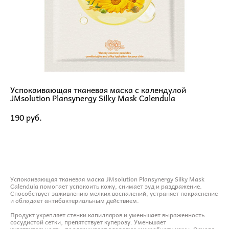
Успокаивающая тканевая маска с календулой
JMsolution Plansynergy Silky Mask Calendula
190 pуб.
ДОБАВИТЬ В КОРЗИНУ
Успокаивающая тканевая маска JMsolution Plansynergy Silky Mask
Calendula помогает успокоить кожу, снимает зуд и раздражение.
Способствует заживлению мелких воспалений, устраняет покраснение
и обладает антибактериальным действием.
Продукт укрепляет стенки капилляров и уменьшает выраженность
сосудистой сетки, препятствует куперозу. Уменьшает
чувствительность, поддерживает здоровую микробиоту кожи. Основа