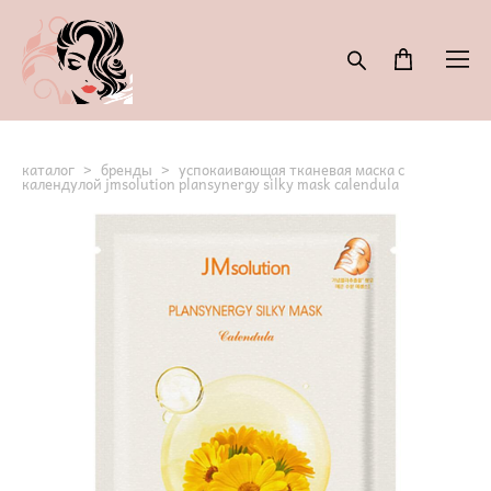
каталог
>
бренды
>
успокаивающая тканевая маска с
календулой jmsolution plansynergy silky mask calendula