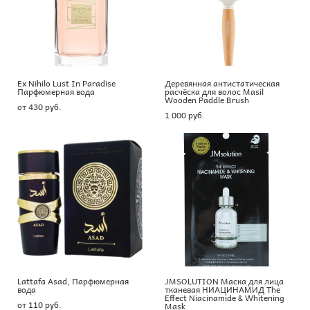
Ex Nihilo Lust In Paradise
Деревянная антистатическая
Парфюмерная вода
расчёска для волос Masil
Wooden Paddle Brush
от 430 pуб.
1 000 pуб.
Lattafa Asad, Парфюмерная
JMSOLUTION Маска для лица
вода
тканевая НИАЦИНАМИД The
Effect Niacinamide & Whitening
от 110 pуб.
Mask