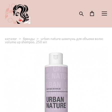
каталог
>
бренды
>
urban nature шампунь для объема волос
volume up shampoo, 250 мл