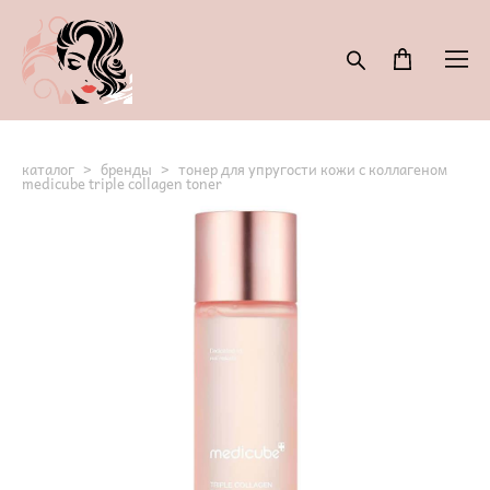
каталог
>
бренды
>
тонер для упругости кожи с коллагеном
medicube triple collagen toner