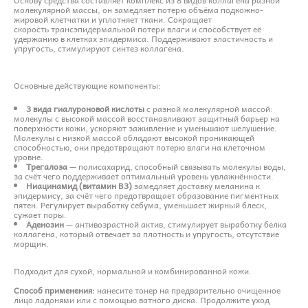
молекулярной массы, он замедляет потерю объёма подкожно-
жировой клетчатки и уплотняет ткани. Сокращает
скорость трансэпидермальной потери влаги и способствует её
удержанию в клетках эпидермиса. Поддерживают эластичность и
упругость, стимулируют синтез коллагена.
Основные действующие компоненты:
3 вида гиалуроновой кислоты
с разной молекулярной массой:
молекулы с высокой массой восстанавливают защитный барьер на
поверхности кожи, ускоряют заживление и уменьшают шелушение.
Молекулы с низкой массой обладают высокой проникающей
способностью, они предотвращают потерю влаги на клеточном
уровне.
Трегалоза
— полисахарид, способный связывать молекулы воды,
за счёт чего поддерживает оптимальный уровень увлажнённости.
Ниацинамид (витамин B3)
замедляет доставку меланина к
эпидермису, за счёт чего предотвращает образование пигментных
пятен. Регулирует выработку себума, уменьшает жирный блеск,
сужает поры.
Аденозин
— антивозрастной актив, стимулирует выработку белка
коллагена, который отвечает за плотность и упругость, отсутствие
морщин.
Подходит для сухой, нормальной и комбинированной кожи.
Способ применения:
нанесите тонер на предварительно очищенное
лицо ладонями или с помощью ватного диска. Продолжите уход