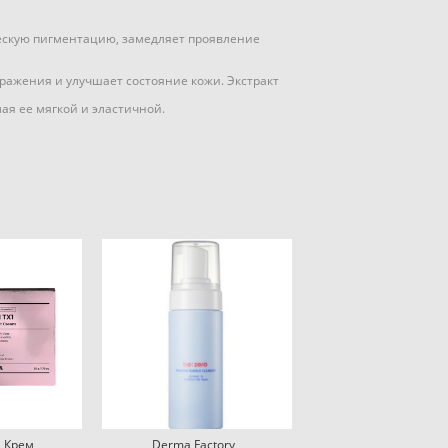
ческую пигментацию, замедляет проявление
ажения и улучшает состояние кожи. Экстракт
ая ее мягкой и эластичной.
N Крем
Derma Factory