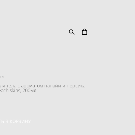
мл
ля тела с ароматом папайи и персика -
ach skins, 200мл
Ь В КОРЗИНУ