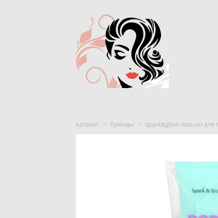
каталог
>
бренды
>
spark&glow лосьон для т