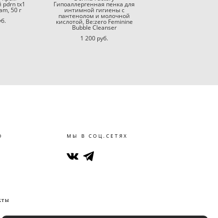
pdrn tx1
Гипоаллергенная пенка для
eam, 50 г
интимной гигиены с
пантенолом и молочной
уб.
кислотой, Be:zero Feminine
Bubble Cleanser
1 200 pуб.
Ю
МЫ В СОЦ.СЕТЯХ
кты