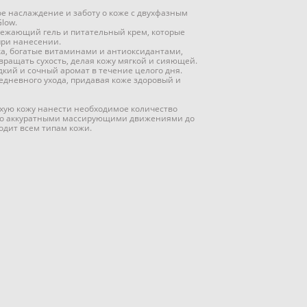
ое наслаждение и заботу о коже с двухфазным
low.
свежающий гель и питательный крем, которые
при нанесении.
ка, богатые витаминами и антиоксидантами,
вращать сухость, делая кожу мягкой и сияющей.
дкий и сочный аромат в течение целого дня.
едневного ухода, придавая коже здоровый и
хую кожу нанести необходимое количество
его аккуратными массирующими движениями до
одит всем типам кожи.