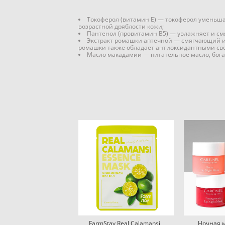
Токоферол (витамин Е) — токоферол уменьша
возрастной дряблости кожи;
Пантенол (провитамин B5) — увлажняет и см
Экстракт ромашки аптечной — смягчающий и 
ромашки также обладает антиоксидантными сво
Масло макадамии — питательное масло, богат
FarmStay Real Calamansi
Ночная м