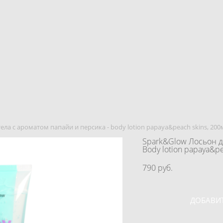
ела с ароматом папайи и персика - body lotion papaya&peach skins, 200
Spark&Glow Лосьон д
Body lotion papaya&pe
790 pуб.
ДОБАВИТ