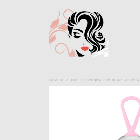
каталог
>
все
>
solomeya спонж для макияжа