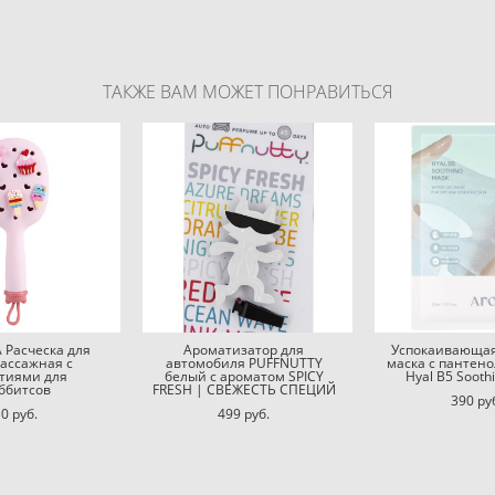
ТАКЖЕ ВАМ МОЖЕТ ПОНРАВИТЬСЯ
 Расческа для
Ароматизатор для
Успокаивающая
массажная с
автомобиля PUFFNUTTY
маска с пантено
стиями для
белый с ароматом SPICY
Hyal B5 Sooth
ббитсов
FRESH | СВЕЖЕСТЬ СПЕЦИЙ
390 pу
0 pуб.
499 pуб.