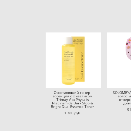
Осветляющий тонер-
SOLOMEYA
эссенция с физалисом
волос 
Trimay Vita Physalis
отвер
Niacinamide Dark Stop &
джи
Bright Dual Essence Toner
91
1 780 pуб.