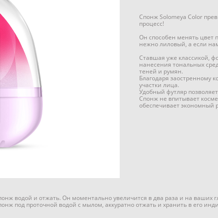
Спонж Solomeya Color пре
процесс!
Он способен менять цвет п
нежно лиловый, а если на
Ставшая уже классикой, ф
нанесения тональных сред
теней и румян.
Благодаря заостренному к
участки лица.
Удобный футляр позволяет
Спонж не впитывает космет
обеспечивает экономный р
нж водой и отжать. Он моментально увеличится в два раза и на ваших г
онж под проточной водой с мылом, аккуратно отжать и хранить в его инд