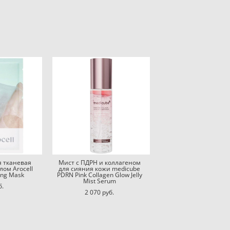
 тканевая
Мист с ПДРН и коллагеном
лом Arocell
для сияния кожи medicube
ing Mask
PDRN Pink Collagen Glow Jelly
Mist Serum
б.
2 070 pуб.