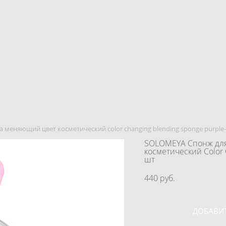
 меняющий цвет косметический color changing blending sponge purple-
SOLOMEYA Спонж дл
косметический Color C
шт
440 pуб.
ДОБАВИТ