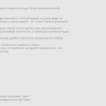
вратит макияж в еще более увлекательный
ри контакте с теплой водой: в сухом виде он
мочить спонж водой - он станет нежно-розовым!
орма капли очень удобна для равномерного
ств любой плотности, а также рассыпчатых пудр,
ончику удобно наносить косметику на любые
 гигиенично хранить спонж.
ику, оставляя ее на своей поверхности, что
асход.
лазах поменяет цвет!
ивидуальном футляре.